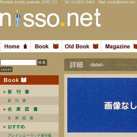
Russian books, journals, DVD, CD Tel: 03-3811-6481 Mail:
nisso@nisso.net
新 刊 書
新 刊 書
在 庫 図 書
在 庫 図 書
おすすめ
アレクシエーヴィチ著作集