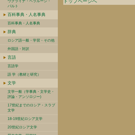
トップページへ
ウクライナ・ベラルーシ・
バルト
百科事典・人名事典
百科事典・人名事典
辞典
ロシア語一般・学習・その他
外国語・対訳
言語
言語学
語 学（教材と研究）
文学
文学一般（学事典・文学史・
評論・アンソロジー)
17世紀までのロシア・スラブ
文学
18-19世紀ロシア文学
20世紀ロシア文学