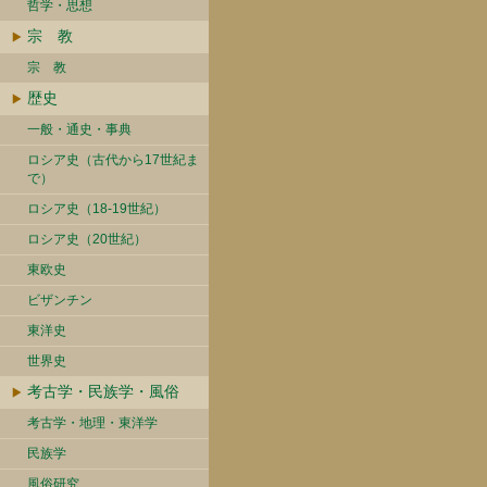
哲学・思想
宗 教
宗 教
歴史
一般・通史・事典
ロシア史（古代から17世紀ま
で）
ロシア史（18-19世紀）
ロシア史（20世紀）
東欧史
ビザンチン
東洋史
世界史
考古学・民族学・風俗
考古学・地理・東洋学
民族学
風俗研究