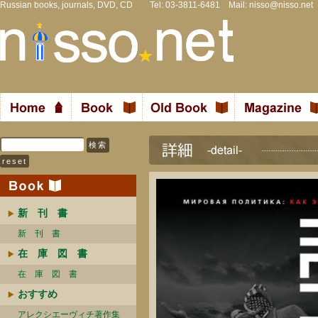
Russian books, journals, DVD, CD Tel: 03-3811-6481 Mail:
nisso@nisso.net
新 刊 書
新 刊 書
在 庫 図 書
在 庫 図 書
おすすめ
アレクシエーヴィチ著作集