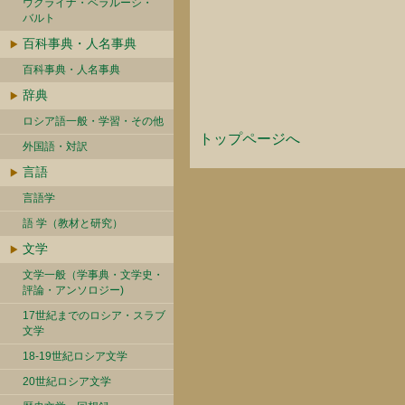
ウクライナ・ベラルーシ・
バルト
百科事典・人名事典
百科事典・人名事典
辞典
ロシア語一般・学習・その他
トップページへ
外国語・対訳
言語
言語学
語 学（教材と研究）
文学
文学一般（学事典・文学史・
評論・アンソロジー)
17世紀までのロシア・スラブ
文学
18-19世紀ロシア文学
20世紀ロシア文学