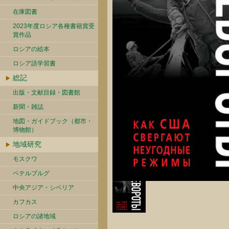
在庫図書
2023年度ロシア各種書籍賞受
賞作品
ロシアの絵本
ロシア語学習書
総記
出版・文献目録・図書館
新聞・雑誌
地図・ガイドブック（都市・
博物館）
地域研究
モスクワ
ペテルブルグ
中央アジア・シベリア
カフカス
ロシアの諸地域