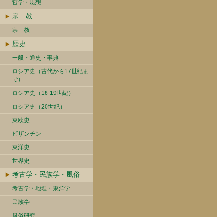
哲学・思想
宗 教
宗 教
歴史
一般・通史・事典
ロシア史（古代から17世紀ま
で）
ロシア史（18-19世紀）
ロシア史（20世紀）
東欧史
ビザンチン
東洋史
世界史
考古学・民族学・風俗
考古学・地理・東洋学
民族学
風俗研究