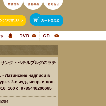
 サンクトペテルブルグのラテ
. - Латинские надписи в
рге. 3-е изд., испр. и доп.
016. 160 c. 9785446200665
284