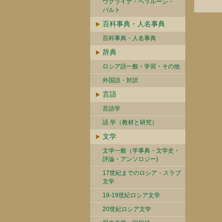
ウクライナ・ベラルーシ・
バルト
百科事典・人名事典
百科事典・人名事典
辞典
ロシア語一般・学習・その他
外国語・対訳
言語
言語学
語 学（教材と研究）
文学
文学一般（学事典・文学史・
評論・アンソロジー)
17世紀までのロシア・スラブ
文学
18-19世紀ロシア文学
20世紀ロシア文学