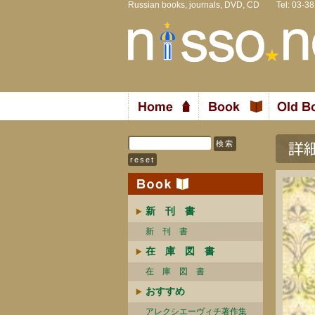
Russian books, journals, DVD, CD Tel: 03-3
新 刊 書
新 刊 書
在 庫 図 書
在 庫 図 書
おすすめ
アレクシエーヴィチ著作集