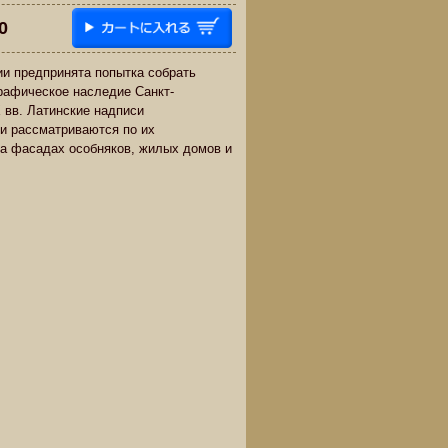
0
и предпринята попытка собрать
рафическое наследие Санкт-
X вв. Латинские надписи
и рассматриваются по их
а фасадах особняков, жилых домов и