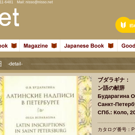
811-6481 Mail:
nisso@nisso.net
ブダラギナ：
ン語の献辞
Бударагина О
Санкт-Петербу
СПб.: Коло, 2
カタログ番号：P5