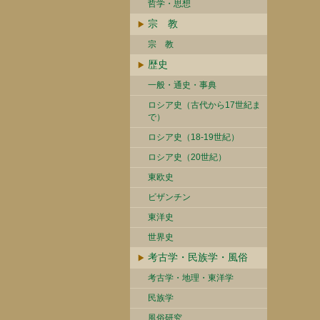
哲学・思想
宗 教
宗 教
歴史
一般・通史・事典
ロシア史（古代から17世紀ま
で）
ロシア史（18-19世紀）
ロシア史（20世紀）
東欧史
ビザンチン
東洋史
世界史
考古学・民族学・風俗
考古学・地理・東洋学
民族学
風俗研究