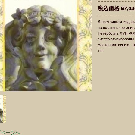
税込価格 ¥7,04
В настоящем издани
новолатинское эпиг
Петербурга ХVIII-X
систематизированы 
местоположению - н
т.п.
プページへ