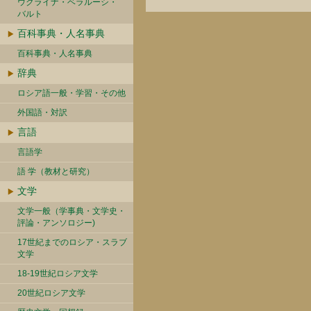
ウクライナ・ベラルーシ・
バルト
百科事典・人名事典
百科事典・人名事典
辞典
ロシア語一般・学習・その他
外国語・対訳
言語
言語学
語 学（教材と研究）
文学
文学一般（学事典・文学史・
評論・アンソロジー)
17世紀までのロシア・スラブ
文学
18-19世紀ロシア文学
20世紀ロシア文学