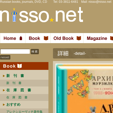
Russian books, journals, DVD, CD Tel: 03-3811-6481 Mail:
nisso@nisso.net
新 刊 書
新 刊 書
在 庫 図 書
在 庫 図 書
おすすめ
アレクシエーヴィチ著作集