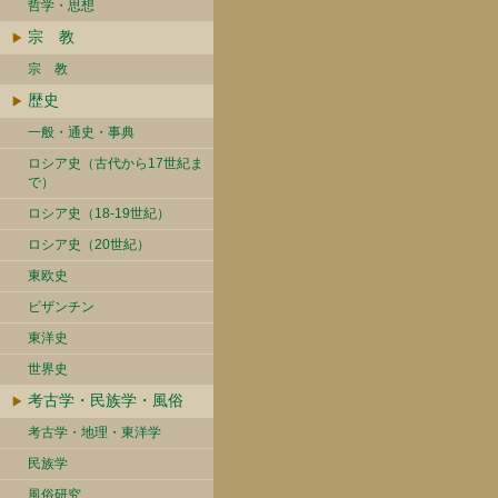
哲学・思想
宗 教
宗 教
歴史
一般・通史・事典
ロシア史（古代から17世紀ま
で）
ロシア史（18-19世紀）
ロシア史（20世紀）
東欧史
ビザンチン
東洋史
世界史
考古学・民族学・風俗
考古学・地理・東洋学
民族学
風俗研究