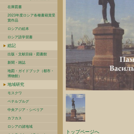
在庫図書
2023年度ロシア各種書籍賞受
賞作品
ロシアの絵本
ロシア語学習書
総記
出版・文献目録・図書館
新聞・雑誌
地図・ガイドブック（都市・
博物館）
地域研究
モスクワ
ペテルブルグ
中央アジア・シベリア
カフカス
ロシアの諸地域
トップページへ