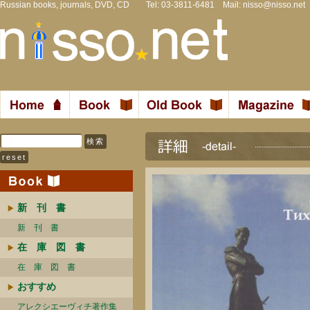
Russian books, journals, DVD, CD Tel: 03-3811-6481 Mail:
nisso@nisso.net
新 刊 書
新 刊 書
在 庫 図 書
在 庫 図 書
おすすめ
アレクシエーヴィチ著作集