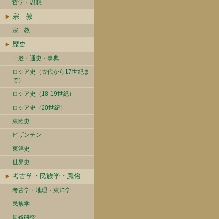
哲学・思想
宗 教
宗 教
歴史
一般・通史・事典
ロシア史（古代から17世紀ま
で）
ロシア史（18-19世紀）
ロシア史（20世紀）
東欧史
ビザンチン
東洋史
世界史
考古学・民族学・風俗
考古学・地理・東洋学
民族学
風俗研究