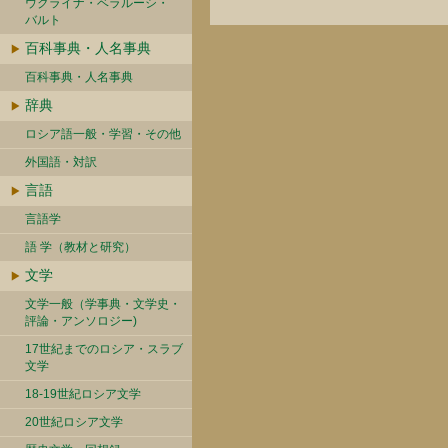
ウクライナ・ベラルーシ・
バルト
百科事典・人名事典
百科事典・人名事典
辞典
ロシア語一般・学習・その他
外国語・対訳
言語
言語学
語 学（教材と研究）
文学
文学一般（学事典・文学史・
評論・アンソロジー)
17世紀までのロシア・スラブ
文学
18-19世紀ロシア文学
20世紀ロシア文学