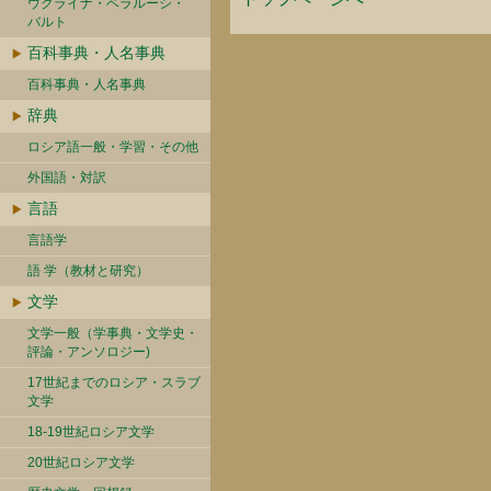
ウクライナ・ベラルーシ・
バルト
百科事典・人名事典
百科事典・人名事典
辞典
ロシア語一般・学習・その他
外国語・対訳
言語
言語学
語 学（教材と研究）
文学
文学一般（学事典・文学史・
評論・アンソロジー)
17世紀までのロシア・スラブ
文学
18-19世紀ロシア文学
20世紀ロシア文学