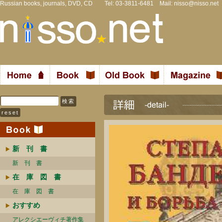
Russian books, journals, DVD, CD Tel: 03-3811-6481 Mail:
nisso@nisso.net
新 刊 書
新 刊 書
在 庫 図 書
在 庫 図 書
おすすめ
アレクシエーヴィチ著作集