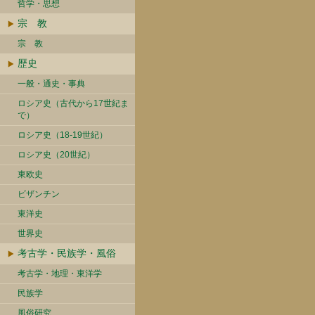
哲学・思想
宗 教
宗 教
歴史
一般・通史・事典
ロシア史（古代から17世紀ま
で）
ロシア史（18-19世紀）
ロシア史（20世紀）
東欧史
ビザンチン
東洋史
世界史
考古学・民族学・風俗
考古学・地理・東洋学
民族学
風俗研究