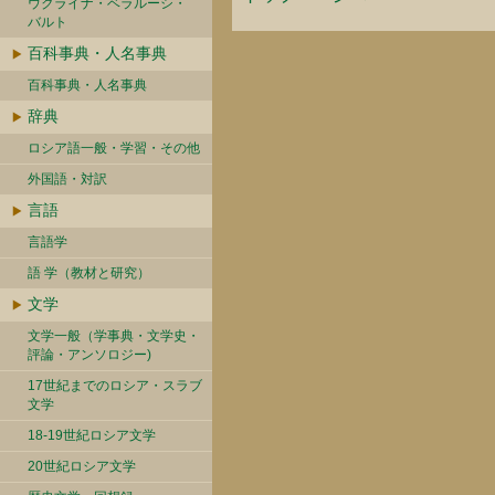
ウクライナ・ベラルーシ・
バルト
百科事典・人名事典
百科事典・人名事典
辞典
ロシア語一般・学習・その他
外国語・対訳
言語
言語学
語 学（教材と研究）
文学
文学一般（学事典・文学史・
評論・アンソロジー)
17世紀までのロシア・スラブ
文学
18-19世紀ロシア文学
20世紀ロシア文学