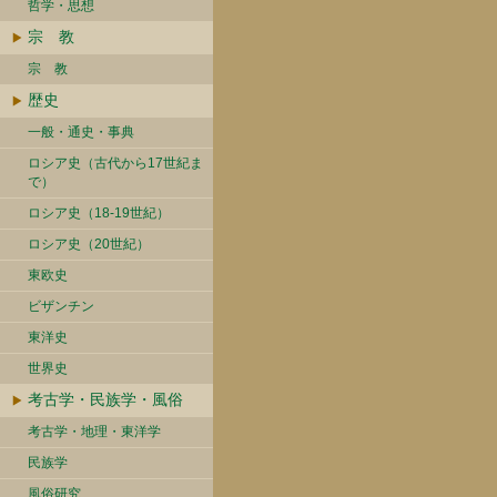
哲学・思想
宗 教
宗 教
歴史
一般・通史・事典
ロシア史（古代から17世紀ま
で）
ロシア史（18-19世紀）
ロシア史（20世紀）
東欧史
ビザンチン
東洋史
世界史
考古学・民族学・風俗
考古学・地理・東洋学
民族学
風俗研究