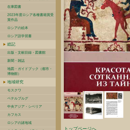
在庫図書
2023年度ロシア各種書籍賞受
賞作品
ロシアの絵本
ロシア語学習書
総記
出版・文献目録・図書館
新聞・雑誌
地図・ガイドブック（都市・
博物館）
地域研究
モスクワ
ペテルブルグ
中央アジア・シベリア
カフカス
ロシアの諸地域
トップページへ