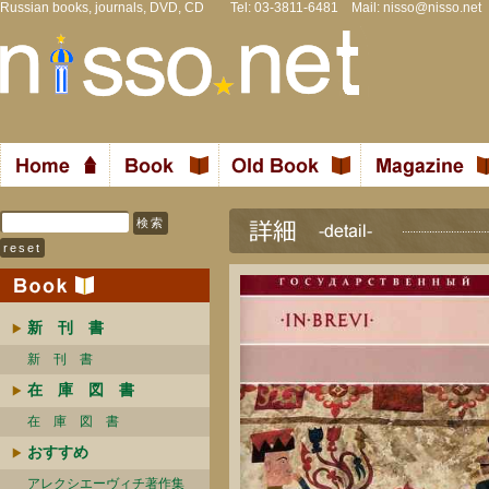
Russian books, journals, DVD, CD Tel: 03-3811-6481 Mail:
nisso@nisso.net
新 刊 書
新 刊 書
在 庫 図 書
在 庫 図 書
おすすめ
アレクシエーヴィチ著作集