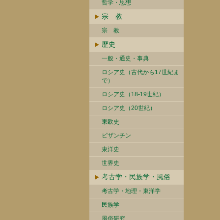
哲学・思想
宗 教
宗 教
歴史
一般・通史・事典
ロシア史（古代から17世紀ま
で）
ロシア史（18-19世紀）
ロシア史（20世紀）
東欧史
ビザンチン
東洋史
世界史
考古学・民族学・風俗
考古学・地理・東洋学
民族学
風俗研究