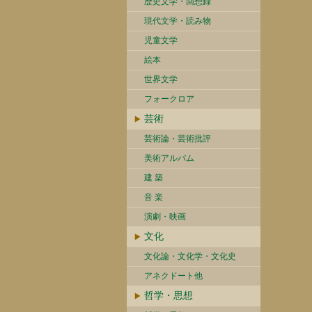
歴史文学・回想録
現代文学・読み物
児童文学
絵本
世界文学
フォークロア
芸術
芸術論・芸術批評
美術アルバム
建 築
音 楽
演劇・映画
文化
文化論・文化学・文化史
アネクドート他
哲学・思想