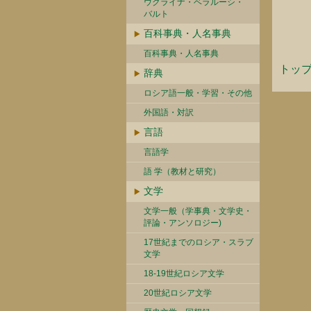
ウクライナ・ベラルーシ・
バルト
百科事典・人名事典
百科事典・人名事典
トッ
辞典
ロシア語一般・学習・その他
外国語・対訳
言語
言語学
語 学（教材と研究）
文学
文学一般（学事典・文学史・
評論・アンソロジー)
17世紀までのロシア・スラブ
文学
18-19世紀ロシア文学
20世紀ロシア文学