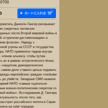
700
0
дователь Даниэль Гансер раскрывает
ю секретных натовских
данных после Второй мировой войны в
й «стратегии дестабилизации» и
жим флагом». Наряду с
нной угрозы на СССР и государства
ра, НАТО применяло террор внутри
 членов альянса, чтобы путем
ь их в рамках атлантического блока.
 «защитник демократических
 самом деле ставило целью подавить
адежды европейских граждан «любыми
ь до убийств. Западные СМИ назвали
 армий НАТО «самым тщательно
ым военно-политическим секретом со
вой войны». Исследование Д. Гансера
ктуальность после того, как
 расстрел российского пилота в Сирии
взяла на себя турецкая