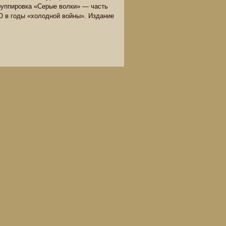
руппировка «Серые волки» — часть
О в годы «холодной войны». Издание