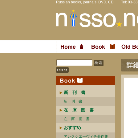
Russian books, journals, DVD, CD Tel: 03-3
新 刊 書
新 刊 書
在 庫 図 書
在 庫 図 書
おすすめ
アレクシエーヴィチ著作集