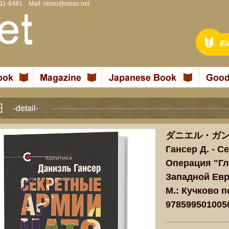
811-6481 Mail:
nisso@nisso.net
ダニエル・ガン
Гансер Д. - 
Операция "Гл
Западной Евр
М.: Кучково по
978599501005