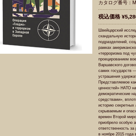
カタログ番号：M0
税込価格 ¥5,28
Швейцарский иссле
скандальную истори
подразделений, соз
рамках американско
«терроризма под чу
проецированием вое
Варшавского догово
самих государств —
устрашения удержат
Представляемое как
ценностей» НАТО на
демократические н
средствами», вплот
историю секретных
скрываемым и опасн
времен Второй миро
приобрело особую а
ответственность за
в ноябре 2015 года 