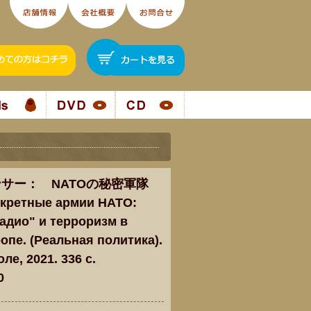
サー： NATOの秘密軍隊
Секретные армии НАТО:
адио" и терроризм в
опе. (Реальная политика).
ле, 2021. 336 c.
0