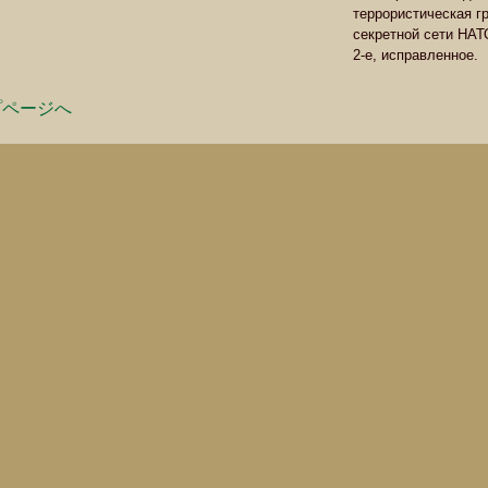
террористическая г
секретной сети НАТ
2-е, исправленное.
プページへ