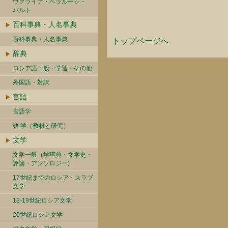
ウクライナ・ベラルーシ・
バルト
百科事典・人名事典
百科事典・人名事典
トップページへ
辞典
ロシア語一般・学習・その他
外国語・対訳
言語
言語学
語 学（教材と研究）
文学
文学一般（学事典・文学史・
評論・アンソロジー)
17世紀までのロシア・スラブ
文学
18-19世紀ロシア文学
20世紀ロシア文学