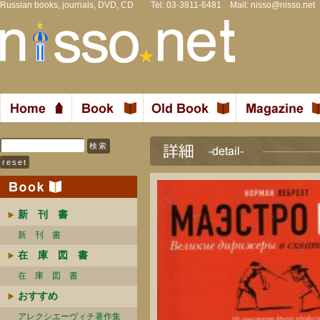
Russian books, journals, DVD, CD Tel: 03-3811-6481 Mail:
nisso@nisso.net
新 刊 書
新 刊 書
在 庫 図 書
在 庫 図 書
おすすめ
アレクシエーヴィチ著作集