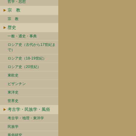
哲学・思想
宗 教
宗 教
歴史
一般・通史・事典
ロシア史（古代から17世紀ま
で）
ロシア史（18-19世紀）
ロシア史（20世紀）
東欧史
ビザンチン
東洋史
世界史
考古学・民族学・風俗
考古学・地理・東洋学
民族学
風俗研究