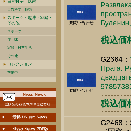
自然科学・技術
Развлека
自然科学・技術
простран
スポーツ・趣味・家庭・
Буланин,
要問い合わせ
その他
スポーツ
税込価格 
趣 味
家庭・日常生活
その他
G2664：
コレクション
Прага. Р
準備中
двадцаты
9785738
要問い合わせ
税込価格 
G246