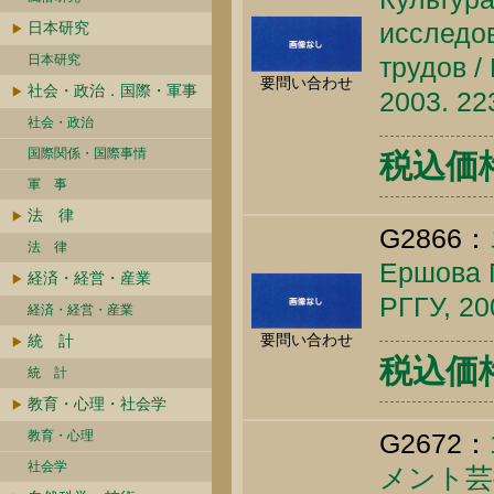
исследо
日本研究
日本研究
трудов /
要問い合わせ
社会・政治．国際・軍事
2003. 22
社会・政治
国際関係・国際事情
税込価格 
軍 事
法 律
G2866：
法 律
Ершова Г
経済・経営・産業
РГГУ, 20
経済・経営・産業
要問い合わせ
統 計
税込価格 
統 計
教育・心理・社会学
教育・心理
G2672：
社会学
メント