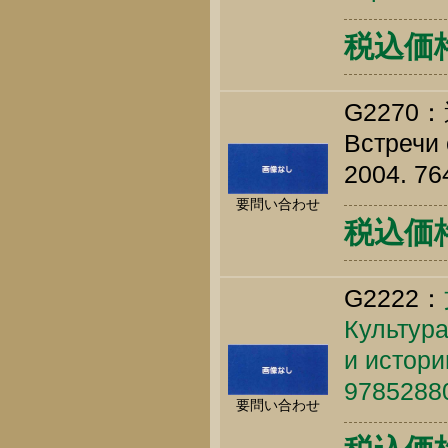
税込価格 
G227
Встречи
2004. 76
要問い合わせ
税込価格 
G2222：
Культура
и истори
9785288
要問い合わせ