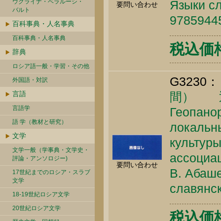
ウクライナ・ベラルーシ・
Языки сл
要問い合わせ
バルト
9785944
百科事典・人名事典
百科事典・人名事典
税込価格 
辞典
ロシア語一般・学習・その他
G3230：
外国語・対訳
言語
間） 
言語学
Геопанор
語 学（教材と研究）
локальны
文学
культуры
文学一般（学事典・文学史・
ассоциац
評論・アンソロジー)
要問い合わせ
В. Абаше
17世紀までのロシア・スラブ
文学
славянск
18-19世紀ロシア文学
20世紀ロシア文学
税込価格 