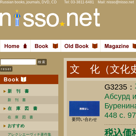
Russian books, journals, DVD, CD Tel: 03-3811-6481 Mail:
nisso@nisso.net
文 化（文化
G3235：
新 刊 書
Абсурд и
新 刊 書
Буренина
在 庫 図 書
448 c. 9
在 庫 図 書
要問い合わせ
おすすめ
税込価格 
アレクシエーヴィチ著作集