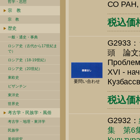
哲学・思想
СО РАН, 
宗 教
宗 教
税込価格 
歴史
一般・通史・事典
G293
ロシア史（古代から17世紀ま
頭 論文
で）
ロシア史（18-19世紀）
Проблем
ロシア史（20世紀）
XVI - на
東欧史
Кузбассв
要問い合わせ
ビザンチン
東洋史
税込価格 
世界史
考古学・民族学・風俗
G2932：
考古学・地理・東洋学
集 第6
民族学
Культура
風俗研究