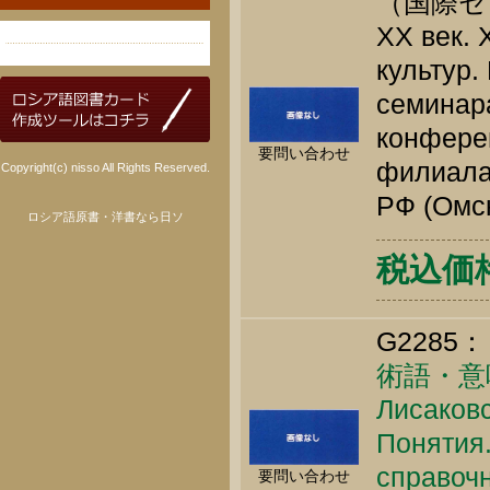
（国際セ
ХХ век. 
культур
семинар
конфере
要問い合わせ
филиала 
Copyright(c) nisso All Rights Reserved.
РФ (Омск
ロシア語原書・洋書なら日ソ
税込価格 
G2285：
術語・意
Лисаковс
Понятия.
справочн
要問い合わせ