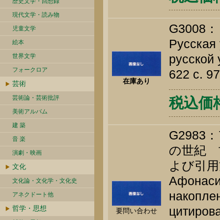
歴史文学・回想録
現代文学・読み物
G3008
児童文学
Русская
絵本
русской 
世界文学
フォークロア
622 c. 9
在庫あり
芸術
芸術論・芸術批評
税込価格 
美術アルバム
建 築
G298
音 楽
の世紀 
演劇・映画
よび引用
文化
Афонасин
文化論・文化学・文化史
накоплен
アネクドート他
哲学・思想
цитирова
要問い合わせ