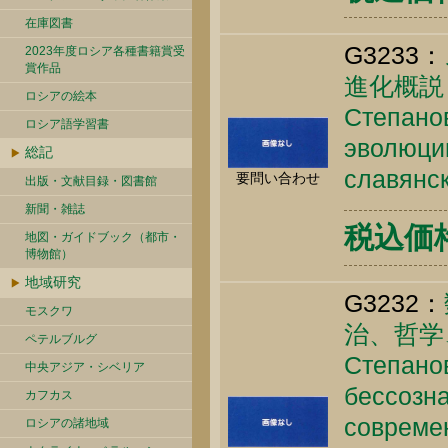
在庫図書
G3233：
2023年度ロシア各種書籍賞受
賞作品
進化概説
ロシアの絵本
Степанов
ロシア語学習書
эволюции
総記
славянск
要問い合わせ
出版・文献目録・図書館
新聞・雑誌
税込価格 
地図・ガイドブック（都市・
博物館）
地域研究
G3232：
モスクワ
治、哲学
ペテルブルグ
Степанов
中央アジア・シベリア
бессозна
カフカス
современ
ロシアの諸地域