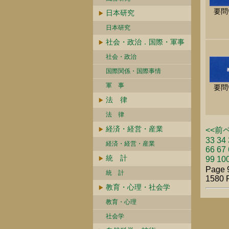
要問
日本研究
日本研究
社会・政治．国際・軍事
社会・政治
国際関係・国際事情
軍 事
要問
法 律
法 律
経済・経営・産業
<<前
33
34
経済・経営・産業
66
67
統 計
99
10
Page 
統 計
1580 
教育・心理・社会学
教育・心理
社会学