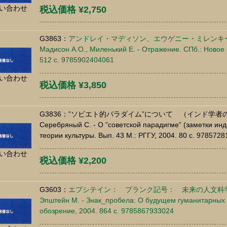
い合わせ
税込価格 ¥2,750
G3863：
アンドレイ・マディソン、エウゲニー・ミレンキ
Мадисон А.О., Миленький Е. - Отражение. СПб.: Новое 
512 c. 9785902404061
い合わせ
税込価格 ¥3,850
G3836：”ソビエト的パラダイム”について （インド学者
Серебряный С. - О ”советской парадигме” (заметки инд
теории культуры. Вып. 43 М.: РГГУ, 2004. 80 c. 978572
い合わせ
税込価格 ¥2,200
G3603：
エプシテイン： プランク記号： 未来の人文科
Эпштейн М. - Знак_пробела: О будущем гуманитарных 
обозрение, 2004. 864 c. 9785867933024