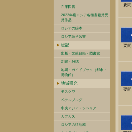
要問
在庫図書
2023年度ロシア各種書籍賞受
賞作品
ロシアの絵本
ロシア語学習書
総記
要問
出版・文献目録・図書館
新聞・雑誌
地図・ガイドブック（都市・
博物館）
地域研究
要問
モスクワ
ペテルブルグ
中央アジア・シベリア
カフカス
ロシアの諸地域