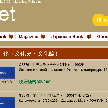
811-6481 Mail:
nisso@nisso.net
 化（文化史・文化論）
G3876：世界スラブ学史文献目録 1993年
История мировой славистики. Указатель литературы 199
い合わせ
税込価格 ¥2,200
G3873：文化学ダイジェスト 2004年No.2(29)
Культурология.2(29).2004. Дайджест. М.: ИНИОН РАН, 20