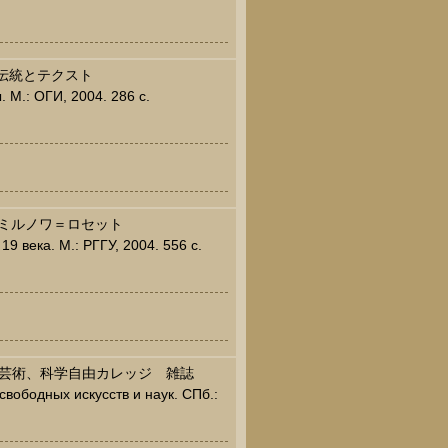
の伝統とテクスト
 М.: ОГИ, 2004. 286 c.
スミルノワ＝ロセット
9 века. М.: РГГУ, 2004. 556 c.
ヌイ芸術、科学自由カレッジ 雑誌
свободных искусств и наук. СПб.: