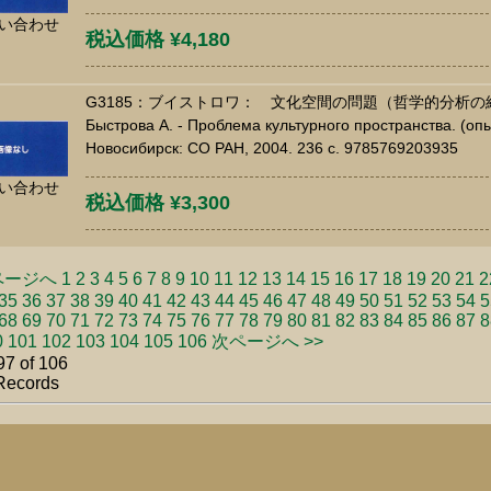
い合わせ
税込価格 ¥4,180
G3185：ブイストロワ： 文化空間の問題（哲学的分析の
Быстрова А. - Проблема культурного пространства. (оп
Новосибирск: СО РАН, 2004. 236 c. 9785769203935
い合わせ
税込価格 ¥3,300
ページへ
1
2
3
4
5
6
7
8
9
10
11
12
13
14
15
16
17
18
19
20
21
2
35
36
37
38
39
40
41
42
43
44
45
46
47
48
49
50
51
52
53
54
5
68
69
70
71
72
73
74
75
76
77
78
79
80
81
82
83
84
85
86
87
8
0
101
102
103
104
105
106
次ページへ >>
97 of 106
Records