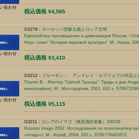
い合わせ
税込価格 ¥4,565
G3278：
ヨーロッパ啓蒙主義とロシア文明
Европейское просвещение и цивилизация России. / Отв.
Науч. совет ”История мировой культуры”. М.: Наука, 20
い合わせ
税込価格 ¥3,410
G3212：
プルーギン： アンドレイ・ルブリョフの作品と
Плугин В. - Мастер ”Святой Троицы”. Труды и дни Андр
монография). М.: Мосгорархив, 2001. 632 c. 97857228
い合わせ
税込価格 ¥5,115
G3211：
ロシアのイマゴ（無意識的表象）2002年
Russian imago 2002. Исследования по психоанализу ку
«Imago»). М.: Аграф, 2004. 592 c. 9785778402872