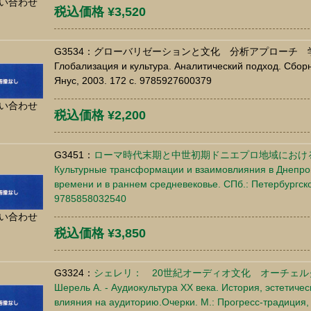
い合わせ
税込価格 ¥3,520
G3534：グローバリゼーションと文化 分析アプローチ 
Глобализация и культура. Аналитический подход. Сбор
Янус, 2003. 172 c. 9785927600379
い合わせ
税込価格 ¥2,200
G3451：
ローマ時代末期と中世初期ドニエプロ地域におけ
Культурные трансформации и взаимовлияния в Днепров
времени и в раннем средневековье. СПб.: Петербургско
9785858032540
い合わせ
税込価格 ¥3,850
G3324：
シェレリ： 20世紀オーディオ文化 オーチェル
Шерель А. - Аудиокультура ХХ века. История, эстетиче
влияния на аудиторию.Очерки. М.: Прогресс-традиция,