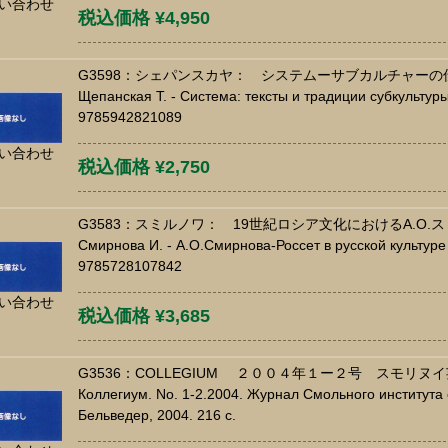
い合わせ
税込価格 ¥4,950
G3598：シェパンスカヤ： システムーサブカルチャー
Щепанская Т. - Система: тексты и традиции субкультуры.
9785942821089
い合わせ
税込価格 ¥2,750
G3583：スミルノワ： 19世紀ロシア文化におけるA.O.
Смирнова И. - А.О.Смирнова-Россет в русской культуре 1
9785728107842
い合わせ
税込価格 ¥3,685
G3536：COLLEGIUM ２００４年１ー２号 スモリ
Коллегиум. No. 1-2.2004. Журнал Смольного института 
Бельведер, 2004. 216 c.