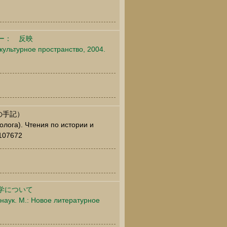
ー： 反映
культурное пространство, 2004.
の手記）
олога). Чтения по истории и
8107672
学について
наук. М.: Новое литературное