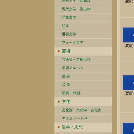
歴史文学・回想録
要問
現代文学・読み物
児童文学
絵本
世界文学
フォークロア
要問
芸術
芸術論・芸術批評
美術アルバム
建 築
音 楽
演劇・映画
要問
文化
文化論・文化学・文化史
アネクドート他
哲学・思想