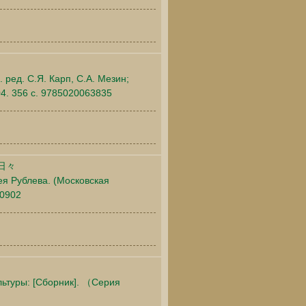
 ред. С.Я. Карп, С.А. Мезин;
04. 356 c. 9785020063835
日々
ея Рублева. (Московская
00902
льтуры: [Сборник]. （Серия