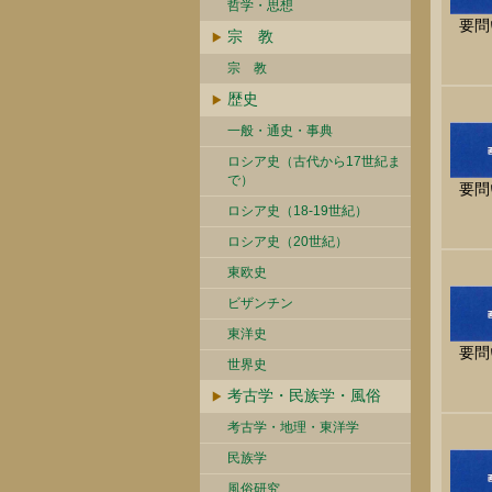
哲学・思想
要問
宗 教
宗 教
歴史
一般・通史・事典
ロシア史（古代から17世紀ま
で）
要問
ロシア史（18-19世紀）
ロシア史（20世紀）
東欧史
ビザンチン
東洋史
要問
世界史
考古学・民族学・風俗
考古学・地理・東洋学
民族学
風俗研究