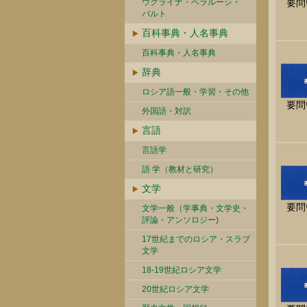
ウクライナ・ベラルーシ・
要問
バルト
百科事典・人名事典
百科事典・人名事典
辞典
ロシア語一般・学習・その他
要問
外国語・対訳
言語
言語学
語 学（教材と研究）
文学
要問
文学一般（学事典・文学史・
評論・アンソロジー)
17世紀までのロシア・スラブ
文学
18-19世紀ロシア文学
20世紀ロシア文学