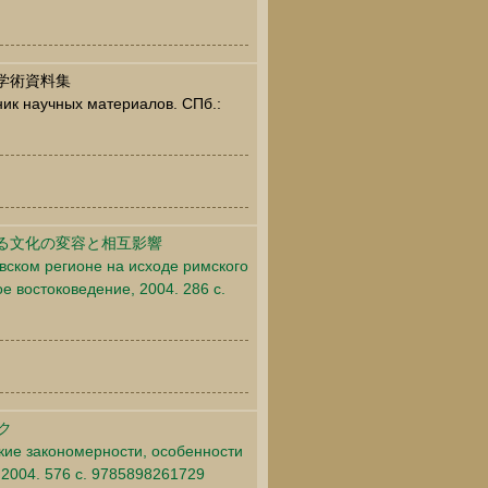
学術資料集
ник научных материалов. СПб.:
る文化の変容と相互影響
ском регионе на исходе римского
е востоковедение, 2004. 286 c.
ク
ские закономерности, особенности
 2004. 576 c. 9785898261729