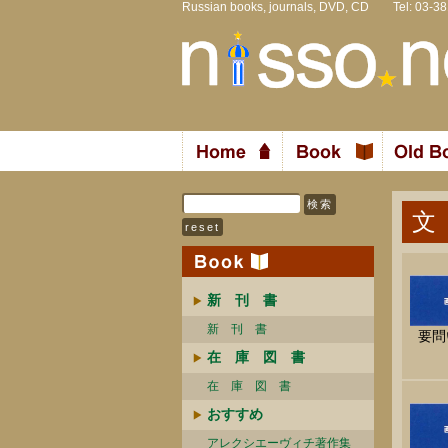
Russian books, journals, DVD, CD Tel: 03-3
文
新 刊 書
新 刊 書
要問
在 庫 図 書
在 庫 図 書
おすすめ
アレクシエーヴィチ著作集