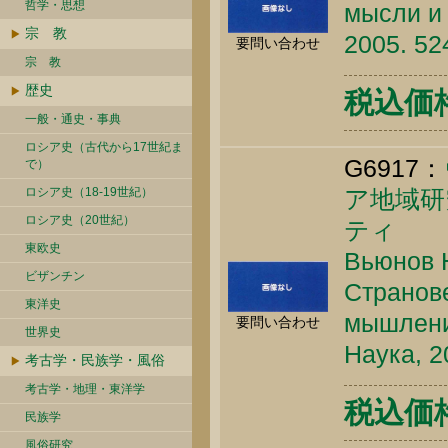
哲学・思想
мысли и 
宗 教
2005. 52
要問い合わせ
宗 教
歴史
税込価格 
一般・通史・事典
ロシア史（古代から17世紀ま
G6917：
で）
ロシア史（18-19世紀）
ア地域研
ロシア史（20世紀）
ティ
東欧史
Вьюнов Ю
ビザンチン
Странов
東洋史
мышлени
要問い合わせ
世界史
Наука, 2
考古学・民族学・風俗
考古学・地理・東洋学
税込価格 
民族学
風俗研究