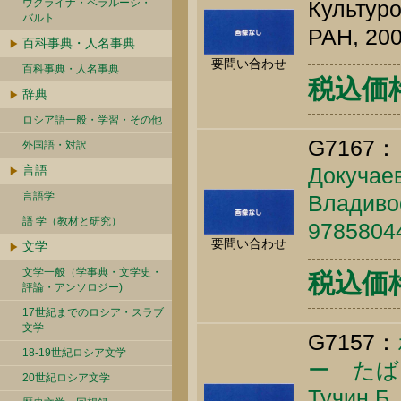
ウクライナ・ベラルーシ・
Культуро
バルト
РАН, 200
百科事典・人名事典
要問い合わせ
百科事典・人名事典
税込価格 
辞典
ロシア語一般・学習・その他
G7167：
外国語・対訳
言語
Докучаев
言語学
Владивос
語 学（教材と研究）
9785804
要問い合わせ
文学
文学一般（学事典・文学史・
税込価格 
評論・アンソロジー)
17世紀までのロシア・スラブ
文学
G7157：
18-19世紀ロシア文学
ー た
20世紀ロシア文学
Тучин Б.