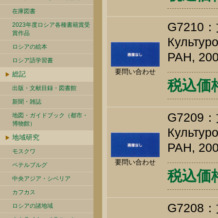
在庫図書
G721
2023年度ロシア各種書籍賞受
賞作品
Культуро
ロシアの絵本
РАН, 200
ロシア語学習書
要問い合わせ
総記
税込価格 
出版・文献目録・図書館
新聞・雑誌
G720
地図・ガイドブック（都市・
博物館）
Культуро
地域研究
РАН, 200
モスクワ
要問い合わせ
ペテルブルグ
税込価格 
中央アジア・シベリア
カフカス
G720
ロシアの諸地域