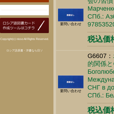
会の習慣
Марченко
СПб.: Аз
9785352
要問い合わせ
税込価格 
Copyright(c) nisso All Rights Reserved.
ロシア語原書・洋書なら日ソ
G6607：
的関係と
Боголюбо
Междуна
СНГ в до
要問い合わせ
СПб.: Бе
税込価格 