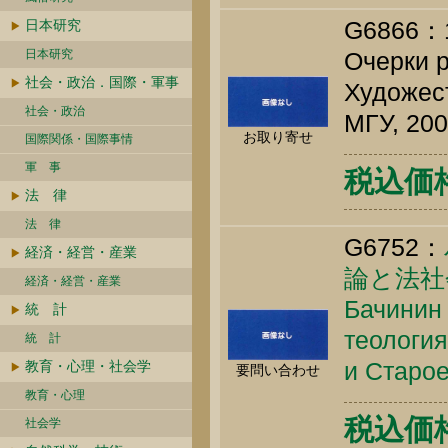
G686
日本研究
日本研究
Очерки р
社会・政治．国際・軍事
Художест
社会・政治
МГУ, 200
お取り寄せ
国際関係・国際事情
軍 事
税込価格 
法 律
法 律
G6752：
経済・経営・産業
論と法社
経済・経営・産業
Бачинин 
統 計
теология
統 計
и Старое
教育・心理・社会学
要問い合わせ
教育・心理
税込価格 
社会学