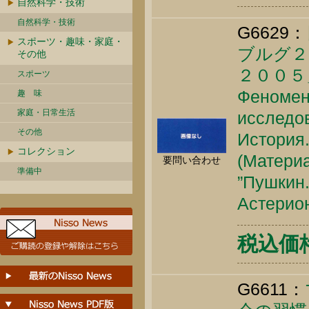
自然科学・技術
自然科学・技術
G6629：
スポーツ・趣味・家庭・
ブルグ２
その他
２００５
スポーツ
Феномен
趣 味
家庭・日常生活
исследо
その他
История.
コレクション
(Матери
要問い合わせ
準備中
”Пушкин.
Астерион
税込価格 
G6611：