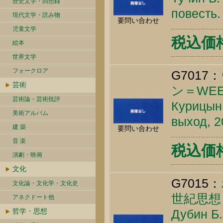
歴史文学・回想録
повесть.
現代文学・読み物
要問い合わせ
児童文学
税込価格 
絵本
世界文学
フォークロア
G7017：
芸術
ン＝WEE
芸術論・芸術批評
Курицын 
美術アルバム
выход, 2
建 築
要問い合わせ
音 楽
税込価格 
演劇・映画
文化
G7015：
文化論・文化学・文化史
世紀思想
アネクドート他
哲学・思想
Дубин Б.