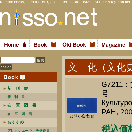
Russian books, journals, DVD, CD Tel: 03-3811-6481 Mail:
nisso@nisso.net
文 化（文化
G721
新 刊 書
号
新 刊 書
Культуро
在 庫 図 書
РАН, 200
在 庫 図 書
要問い合わせ
おすすめ
税込価格 
アレクシエーヴィチ著作集