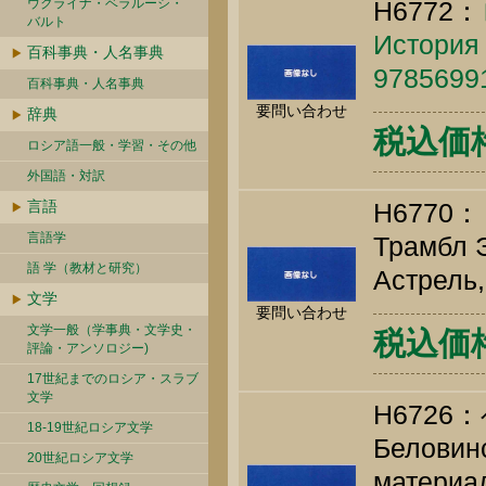
ウクライナ・ベラルーシ・
H6772：
バルト
История 
百科事典・人名事典
9785699
百科事典・人名事典
要問い合わせ
辞典
税込価格 
ロシア語一般・学習・その他
外国語・対訳
言語
H677
言語学
Трамбл Э
語 学（教材と研究）
Астрель,
文学
要問い合わせ
文学一般（学事典・文学史・
税込価格 
評論・アンソロジー)
17世紀までのロシア・スラブ
文学
H672
18-19世紀ロシア文学
Беловинс
20世紀ロシア文学
материал