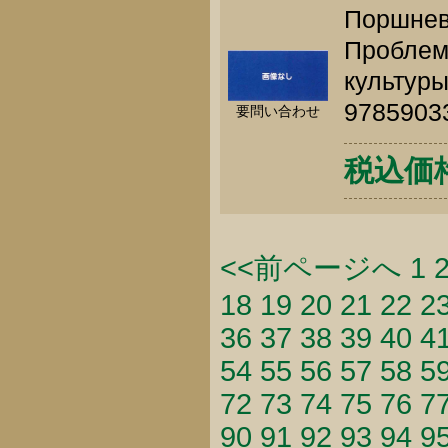
Поршнев 
Проблем
культуры
9785903
要問い合わせ
税込価格 
<<前ページへ
1
18
19
20
21
22
2
36
37
38
39
40
4
54
55
56
57
58
5
72
73
74
75
76
7
90
91
92
93
94
9