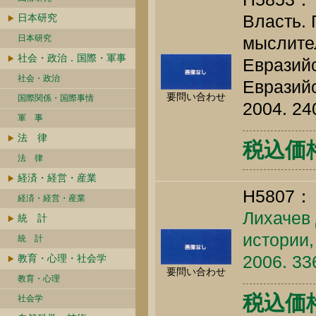
Власть. 
日本研究
日本研究
мыслите
社会・政治．国際・軍事
Евразийс
社会・政治
Евразийс
要問い合わせ
国際関係・国際事情
2004. 24
軍 事
法 律
税込価格 
法 律
経済・経営・産業
H5807：
経済・経営・産業
Лихачев 
統 計
истории,
統 計
2006. 33
教育・心理・社会学
要問い合わせ
教育・心理
税込価格 
社会学