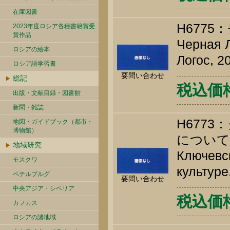
在庫図書
H677
2023年度ロシア各種書籍賞受
賞作品
Черная Л
ロシアの絵本
Логос, 2
ロシア語学習書
要問い合わせ
総記
税込価格 
出版・文献目録・図書館
新聞・雑誌
H677
地図・ガイドブック（都市・
博物館）
について
地域研究
Ключевск
モスクワ
культуре
ペテルブルグ
要問い合わせ
中央アジア・シベリア
税込価格 
カフカス
ロシアの諸地域