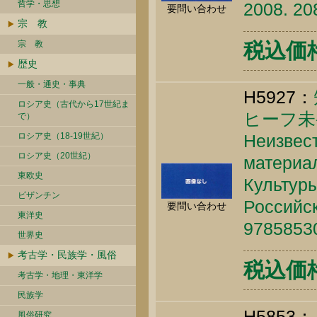
哲学・思想
2008. 20
要問い合わせ
宗 教
宗 教
税込価格 
歴史
一般・通史・事典
H5927：
ロシア史（古代から17世紀ま
ヒーフ未
で）
ロシア史（18-19世紀）
Неизвес
ロシア史（20世紀）
материа
東欧史
Культуры
ビザンチン
Российск
要問い合わせ
東洋史
9785853
世界史
考古学・民族学・風俗
税込価格 
考古学・地理・東洋学
民族学
H5853：
風俗研究