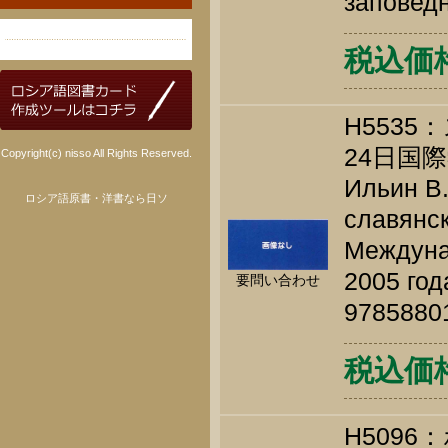
заповедн
税込価格 
H553
24日国
Copyright(c) nisso All Rights Reserved.
Ильин В.
ロシア語原書・洋書なら日ソ
славянск
Междуна
2005 год
要問い合わせ
9785880
税込価格 
H509