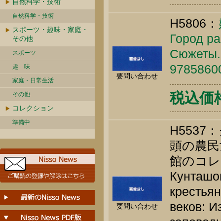
自然科学・技術
自然科学・技術
H5806：
スポーツ・趣味・家庭・
Город р
その他
Сюжеты..
スポーツ
9785860
趣 味
要問い合わせ
家庭・日常生活
税込価格 
その他
コレクション
準備中
H553
頭の農民
館のコレ
Кунташов
крестьян
веков: И
要問い合わせ