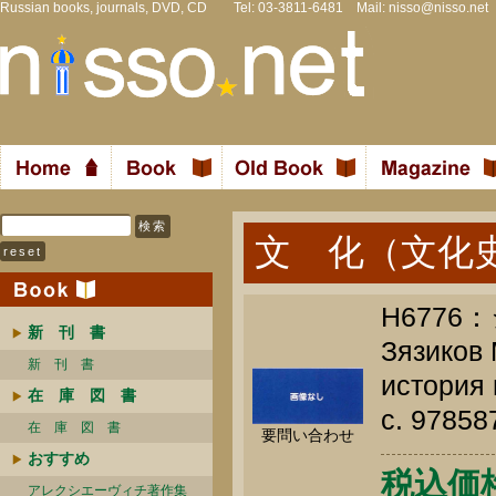
Russian books, journals, DVD, CD Tel: 03-3811-6481 Mail:
nisso@nisso.net
文 化（文化
H677
新 刊 書
Зязиков 
新 刊 書
история 
在 庫 図 書
c. 9785
在 庫 図 書
要問い合わせ
おすすめ
税込価格 
アレクシエーヴィチ著作集