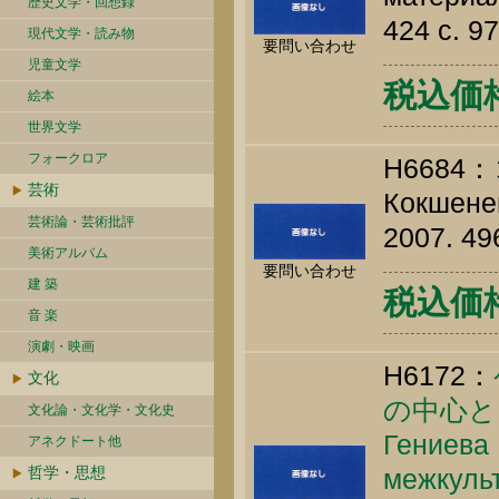
歴史文学・回想録
424 c. 9
現代文学・読み物
要問い合わせ
児童文学
税込価格 
絵本
世界文学
フォークロア
H668
芸術
Кокшенев
芸術論・芸術批評
2007. 49
美術アルバム
要問い合わせ
建 築
税込価格 
音 楽
演劇・映画
H6172：
文化
の中心と
文化論・文化学・文化史
Гениева 
アネクドート他
哲学・思想
межкуль