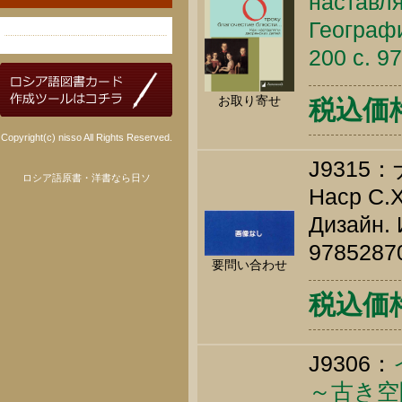
наставля
Географи
200 c. 9
お取り寄せ
税込価
Copyright(c) nisso All Rights Reserved.
J931
ロシア語原書・洋書なら日ソ
Наср С.Х
Дизайн. 
9785287
要問い合わせ
税込価格 
J9306：
～古き空