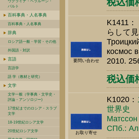
税込価格 
ウクライナ・ベラルーシ・
バルト
百科事典・人名事典
K141
百科事典・人名事典
らして見
辞典
Троицкий
ロシア語一般・学習・その他
космос в
外国語・対訳
言語
2010. 25
要問い合わせ
言語学
税込価格 
語 学（教材と研究）
文学
文学一般（学事典・文学史・
K1020：
評論・アンソロジー)
世界史
17世紀までのロシア・スラブ
文学
Матссон 
18-19世紀ロシア文学
СПб.: Ал
20世紀ロシア文学
お取り寄せ