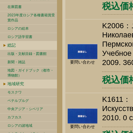
税込価格 
在庫図書
2023年度ロシア各種書籍賞受
賞作品
K200
ロシアの絵本
Николаев
ロシア語学習書
Пермско
総記
Учебное 
出版・文献目録・図書館
2009. 36
要問い合わせ
新聞・雑誌
地図・ガイドブック（都市・
博物館）
税込価格 
地域研究
モスクワ
K1611：
ペテルブルグ
Искусств
中央アジア・シベリア
2010. 0 c
カフカス
ロシアの諸地域
要問い合わせ