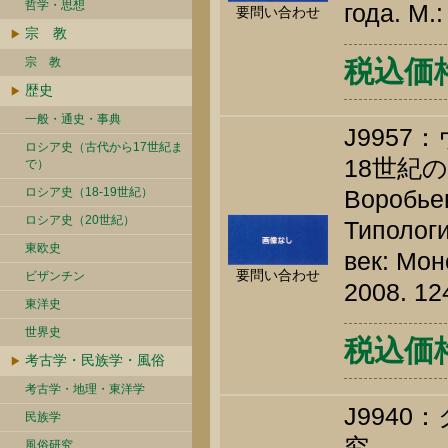
哲学・思想
года. М.
要問い合わせ
宗 教
宗 教
税込価格 
歴史
一般・通史・事典
J995
ロシア史（古代から17世紀ま
18世紀
で）
ロシア史（18-19世紀）
Воробьев
ロシア史（20世紀）
Типологи
東欧史
век: Мон
要問い合わせ
ビザンチン
2008. 12
東洋史
世界史
税込価格 
考古学・民族学・風俗
考古学・地理・東洋学
J994
民族学
究
風俗研究