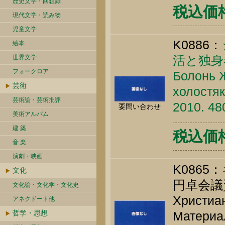
歴史文学・回想録
税込価格 
現代文学・読み物
児童文学
K0886：
絵本
活と独身
世界文学
フォークロア
Болонь Ж
芸術
холостяк
芸術論・芸術批評
2010. 48
要問い合わせ
美術アルバム
建 築
税込価格 
音 楽
演劇・映画
K086
文化
円卓会議
文化論・文化学・文化史
Христиан
アネクドート他
哲学・思想
Материал