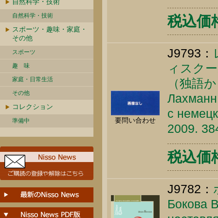
自然科学・技術
自然科学・技術
税込価格 
スポーツ・趣味・家庭・
その他
J9793：
スポーツ
ィスク
趣 味
家庭・日常生活
（独語か
その他
Лахманн 
コレクション
с немецк
要問い合わせ
準備中
2009. 38
税込価格 
J9782：
Бокова В