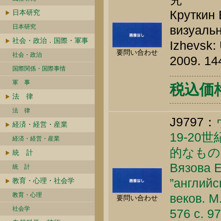
Круткин 
日本研究
日本研究
визуальн
社会・政治．国際・軍事
Izhevsk: 
要問い合わせ
社会・政治
2009. 14
国際関係・国際事情
軍 事
税込価格 
法 律
法 律
J9797：
経済・経営・産業
19-2
経済・経営・産業
的なもの
統 計
Вязова Е
統 計
”английс
教育・心理・社会学
教育・心理
веков. М
要問い合わせ
社会学
576 c. 9