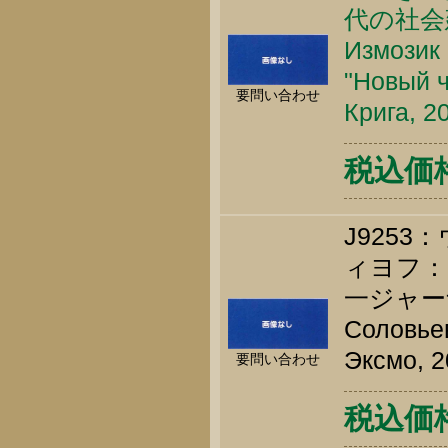
代の社会
Измозик 
"Новый ч
要問い合わせ
Крига, 2
税込価格 
J925
ィヨフ
一ジャー
Соловьев
Эксмо, 2
要問い合わせ
税込価格 