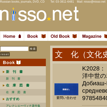
Russian books, journals, DVD, CD Tel: 03-3811-6481 Mail:
nisso@nisso.net
文 化（文化
K202
新 刊 書
洋中世の
新 刊 書
Добиаш-Р
在 庫 図 書
средневе
在 庫 図 書
9785484
要問い合わせ
おすすめ
アレクシエーヴィチ著作集