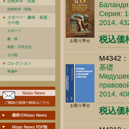
自然科学・技術
Баландин
自然科学・技術
Серия: 1
スポーツ・趣味・家庭・
2014. 43
その他
スポーツ
税込価格 
趣 味
お取り寄せ
家庭・日常生活
その他
M4342：
コレクション
基礎
準備中
Медушевс
правовой
2014. 40
お取り寄せ
税込価格 