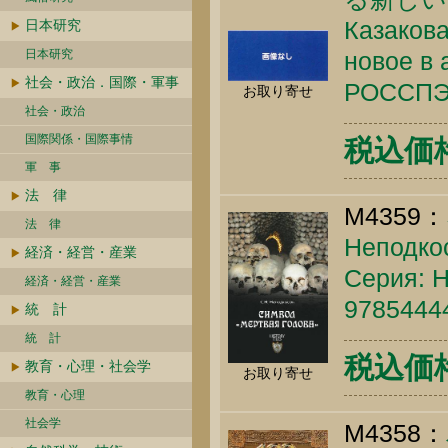
Казакова
日本研究
日本研究
новое в 
社会・政治．国際・軍事
РОССПЭН
お取り寄せ
社会・政治
国際関係・国際事情
税込価格 
軍 事
法 律
M4359：
法 律
Неподко
経済・経営・産業
Серия: Hi
経済・経営・産業
9785444
統 計
統 計
税込価格 
教育・心理・社会学
お取り寄せ
教育・心理
社会学
M4358：