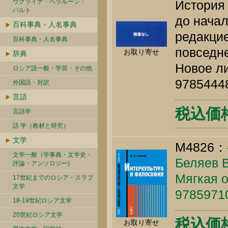
ウクライナ・ベラルーシ・
История 
バルト
до начал
百科事典・人名事典
редакцие
百科事典・人名事典
повседне
お取り寄せ
辞典
Новое ли
ロシア語一般・学習・その他
9785444
外国語・対訳
言語
税込価格 
言語学
語 学（教材と研究）
文学
M4826：
文学一般（学事典・文学史・
Беляев В
評論・アンソロジー)
Мягкая о
17世紀までのロシア・スラブ
文学
9785971
18-19世紀ロシア文学
20世紀ロシア文学
税込価
お取り寄せ