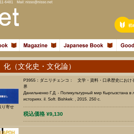
811-6481 Mail:
nisso@nisso.net
 化（文化史・文化論）
P3955：ダニリチェンコ： 文学・資料・口承歴史にお
界
Данильченко Г.Д. - Поликультурный мир Кыргызстана в 
историях. il. Soft. Bishkek: , 2015. 250 c.
取り寄せ
税込価格 ¥9,130