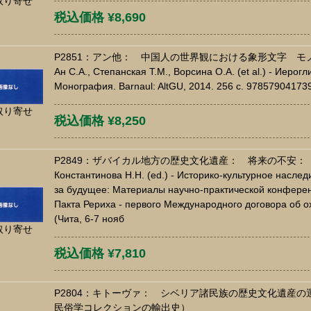
取り寄せ
税込価格 ¥8,690
P2851：アン他： 中国人の世界観における象形文字 モ
Ан С.А., Степанская Т.М., Ворсина О.А. (et al.) - Иеро
Монография. Barnaul: AltGU, 2014. 256 c. 97857904173
取り寄せ
税込価格 ¥8,250
P2849：ザバイカル地方の歴史文化遺産： 将来の不安
Константинова Н.Н. (ed.) - Историко-культурное наслед
за будущее: Материалы научно-практической конфере
Пакта Рериха - первого Международного договора об о
(Чита, 6-7 нояб
取り寄せ
税込価格 ¥7,810
P2804：キトーヴァ： シベリア諸民族の歴史文化遺産の運命
民俗学コレクションの輸出史）