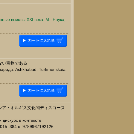
ные вызовы XXI века. М.: Наука,
ない宝物である
народа. Ashkhabad: Turkmenskaia
ロシア・キルギス文化間ディスコース
 дискурс в контексте
2015. 384 c. 9789967192126