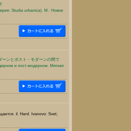
訳
ерия: Studia urbanica). М.: Новое
ダーンとポスト・モダーンの間で
дерном и пост-модерном. Мягкая
тся. il. Hard. Ivanovo: Svet;