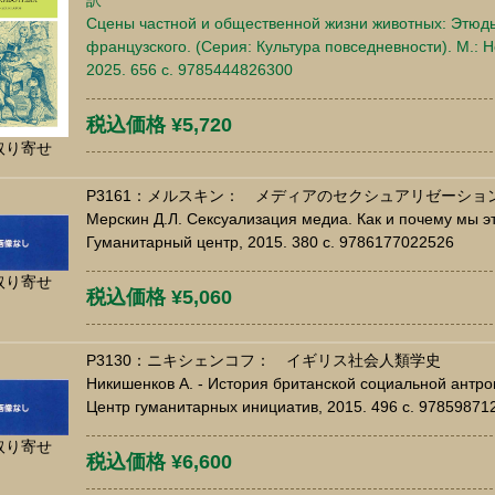
訳
Сцены частной и общественной жизни животных: Этюд
французского. (Серия: Культура повседневности). М.: 
2025. 656 c. 9785444826300
税込価格 ¥5,720
取り寄せ
P3161：メルスキン： メディアのセクシュアリゼーショ
Мерскин Д.Л. Сексуализация медиа. Как и почему мы э
Гуманитарный центр, 2015. 380 c. 9786177022526
取り寄せ
税込価格 ¥5,060
P3130：ニキシェンコフ： イギリス社会人類学史
Никишенков А. - История британской социальной антроп
Центр гуманитарных инициатив, 2015. 496 c. 97859871
取り寄せ
税込価格 ¥6,600