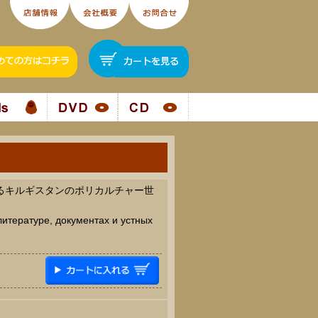
けるキルギスタンのポリカルチャー世
литературе, документах и устных