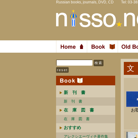
Russian books, journals, DVD, CD Tel: 03-3
文
新 刊 書
新 刊 書
在 庫 図 書
お
在 庫 図 書
おすすめ
アレクシエーヴィチ著作集