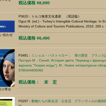
税込価格 ¥8,690
P3620：トルコ無形文化遺産 （英語版）
Oguz M. (ed.) - Turkey’s Intangible Cultural Heritage. In E
Ministry of Culture and Tourism Publications, 2010. 200 
い合わせ
税込価格 ¥6,490
P3481：
ミシェル・パストゥロー： 青の歴史 フランス
Пастуро М. - Синий: История цвета. Перевод с француз
журнала “Теория моды”). М.: Новое литературное обозр
9785444805060
税込価格： 未 定
取り寄せ
P3297：
動物たちの私生活・公生活 グランヴィルの風刺