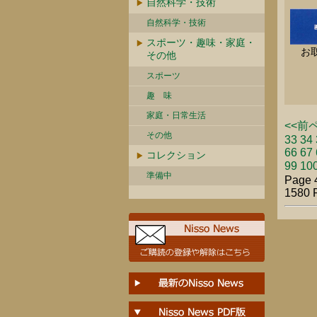
自然科学・技術
自然科学・技術
スポーツ・趣味・家庭・
お
その他
スポーツ
趣 味
家庭・日常生活
<<前
その他
33
34
66
67
コレクション
99
10
準備中
Page 
1580 