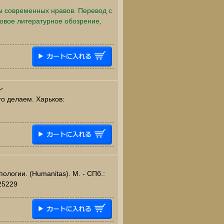
ы современных нравов. Перевод с
Новое литературное обозрение,
ン
то делаем. Харьков:
ологии. (Humanitas). М. - СПб.:
25229