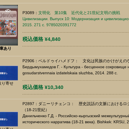
P3089：
文明化 第10集 近代化と21世紀文明の挑戦
Цивилизации. Выпуск 10: Модернизация и цивилизацион
2015. 271 c. 9785020391772
税込価格 ¥4,840
庫あり
P2906：ベルドゥイハメドフ： 文化は民族のかけがえの
Бердымухамедов Г. - Культура - бесценное сокровище 
gosudarstvennaia izdatelskaia sluzhba, 2014. 288 c.
取り寄せ
税込価格 ¥10,340
P2897：ダニーリチェンコ： 歴史説話の文脈における
（18-21世紀）
Данильченко Г.Д. - Российско-кыргызский межкультурный
исторического нарратива (18-21 века). Bishkek: KRSU, 