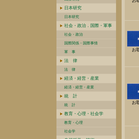
お
日本研究
日本研究
社会・政治．国際・軍事
社会・政治
国際関係・国際事情
お
軍 事
法 律
法 律
経済・経営・産業
経済・経営・産業
統 計
お
統 計
教育・心理・社会学
教育・心理
社会学