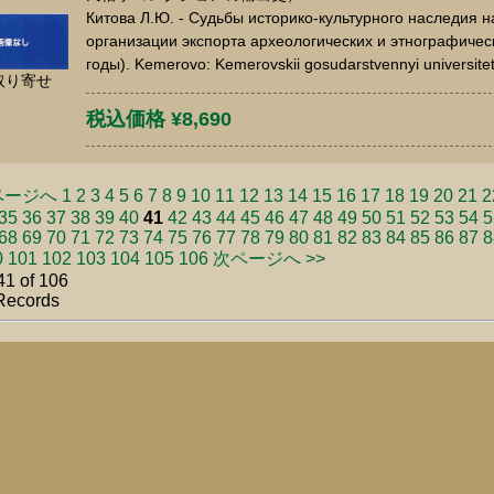
Китова Л.Ю. - Судьбы историко-культурного наследия 
организации экспорта археологических и этнографичес
годы). Kemerovo: Kemerovskii gosudarstvennyi universite
取り寄せ
税込価格 ¥8,690
ページへ
1
2
3
4
5
6
7
8
9
10
11
12
13
14
15
16
17
18
19
20
21
2
35
36
37
38
39
40
41
42
43
44
45
46
47
48
49
50
51
52
53
54
5
68
69
70
71
72
73
74
75
76
77
78
79
80
81
82
83
84
85
86
87
8
0
101
102
103
104
105
106
次ページへ >>
41 of 106
Records