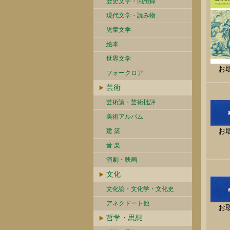
歴史文学・回想録
現代文学・読み物
児童文学
絵本
世界文学
お
フォークロア
芸術
芸術論・芸術批評
美術アルバム
お
建 築
音 楽
演劇・映画
文化
文化論・文化学・文化史
アネクドート他
お
哲学・思想