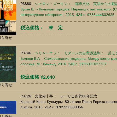
P3880：
シャロン・ズーキン： 都市文化 英語からの翻
Зукин Ш. - Культуры городов. Перевод с английского. (С
литературное обозрение, 2015. 424 c. 9785444802625
税込価格： 未 定
取り寄せ
P3746：
ベリャーエフ： モダーンの自意識過剰： 反モ
Беляев В.А. - Самосознание модерна: Между контр-мо
обложка. М.: Ленанд, 2016. 248 c. 9785971027737
税込価格 ¥2,640
取り寄せ
P3726：文化赤十字： レーリヒ条約80年記念
Красный Крест Культуры: 80-летию Пакта Рериха посвящае
Kultura, 2015. 212 c. 9785990630956
取り寄せ