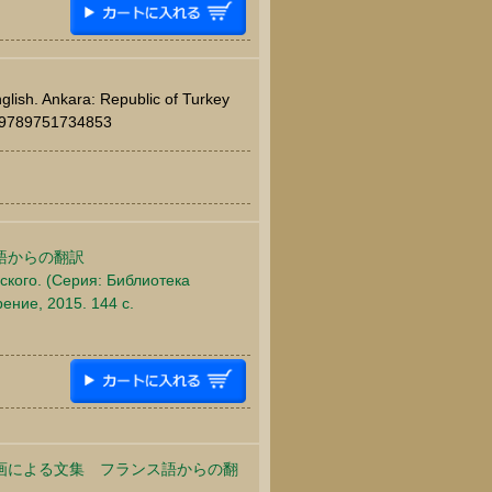
nglish. Ankara: Republic of Turkey
c. 9789751734853
語からの翻訳
ского. (Серия: Библиотека
ение, 2015. 144 c.
画による文集 フランス語からの翻