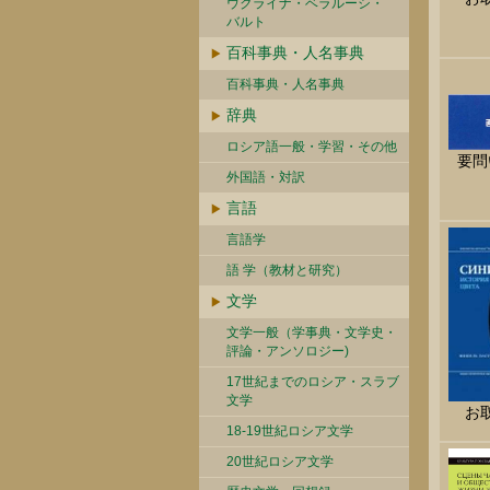
ウクライナ・ベラルーシ・
バルト
百科事典・人名事典
百科事典・人名事典
辞典
ロシア語一般・学習・その他
要問
外国語・対訳
言語
言語学
語 学（教材と研究）
文学
文学一般（学事典・文学史・
評論・アンソロジー)
17世紀までのロシア・スラブ
文学
お
18-19世紀ロシア文学
20世紀ロシア文学