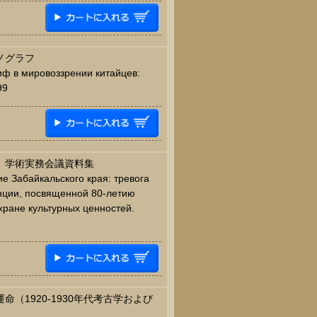
ノグラフ
глиф в мировоззрении китайцев:
99
： 学術実務会議資料集
ие Забайкальского края: тревога
нции, посвященной 80-летию
хране культурных ценностей.
（1920-1930年代考古学および