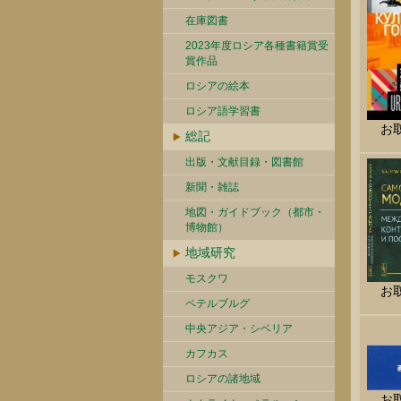
在庫図書
2023年度ロシア各種書籍賞受
賞作品
ロシアの絵本
ロシア語学習書
お
総記
出版・文献目録・図書館
新聞・雑誌
地図・ガイドブック（都市・
博物館）
地域研究
モスクワ
お
ペテルブルグ
中央アジア・シベリア
カフカス
ロシアの諸地域
お