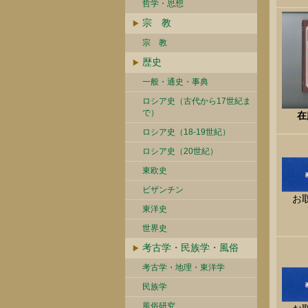
哲学・思想
宗 教
宗 教
歴史
一般・通史・事典
ロシア史（古代から17世紀ま
で）
在
ロシア史（18-19世紀）
ロシア史（20世紀）
東欧史
ビザンチン
お
東洋史
世界史
考古学・民族学・風俗
考古学・地理・東洋学
民族学
風俗研究