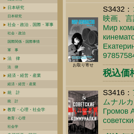
S3432：
日本研究
日本研究
映画、言
社会・政治．国際・軍事
Мир коми
社会・政治
кинемато
国際関係・国際事情
Екатерин
軍 事
9785758
法 律
お取り寄せ
法 律
税込価格 
経済・経営・産業
経済・経営・産業
S3416：
統 計
ムナルカ
統 計
Громов А
教育・心理・社会学
教育・心理
советски
社会学