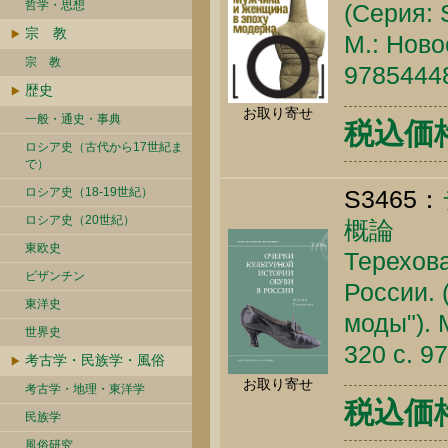
哲学・思想
(Серия: S
宗 教
М.: Ново
宗 教
9785444
歴史
お取り寄せ
一般・通史・事典
税込価格 
ロシア史（古代から17世紀ま
で）
ロシア史（18-19世紀）
S3465：
ロシア史（20世紀）
概論
東欧史
Терехова
ビザンチン
России. 
東洋史
моды"). 
世界史
320 c. 9
考古学・民族学・風俗
お取り寄せ
考古学・地理・東洋学
税込価格 
民族学
風俗研究