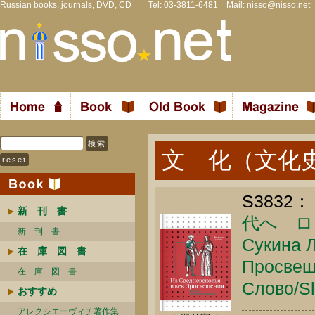
Russian books, journals, DVD, CD Tel: 03-3811-6481 Mail:
nisso@nisso.net
文 化（文化
S3832：
新 刊 書
代へ ロ
新 刊 書
Сукина Л
在 庫 図 書
Просвещ
在 庫 図 書
Слово/Sl
おすすめ
アレクシエーヴィチ著作集