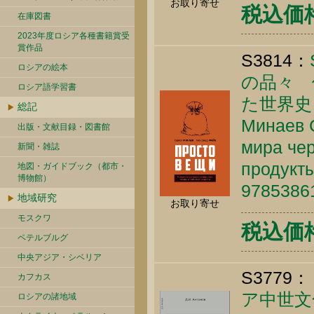
お取り寄せ
税込価格 
在庫図書
2023年度ロシア各種書籍賞受
賞作品
S3814：
ロシアの絵本
の品々 
ロシア語学習書
た世界史
総記
Минаев С
出版・文献目録・図書館
мира че
新聞・雑誌
продукты
地図・ガイドブック（都市・
博物館）
9785386
地域研究
お取り寄せ
モスクワ
税込価格 
ペテルブルグ
中央アジア・シベリア
S3779：
カフカス
ア中世文
ロシアの諸地域