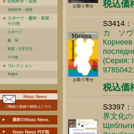
自然科学・技術
税込価格 
お取り寄せ
自然科学・技術
スポーツ・趣味・家庭・
S3414：
その他
カ ソヴ
スポーツ
Корнеев
趣 味
家庭・日常生活
последне
その他
(Серия: 
コレクション
9785042
準備中
お取り寄せ
税込価格 
S3397：
界文化の
Щеблыгин