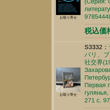
(Серия: 
литерату
9785444
お取り寄せ
税込価格 
S3332：
パリ、ブ
社交界(1
Захарова
Петербур
Первая п
гулянья,
お取り寄せ
271 c. 9