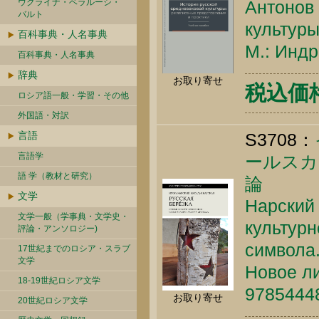
ウクライナ・ベラルーシ・
Антонов 
バルト
культуры
百科事典・人名事典
М.: Индр
百科事典・人名事典
辞典
お取り寄せ
税込価格 
ロシア語一般・学習・その他
外国語・対訳
言語
S3708：
言語学
ールスカ
語 学（教材と研究）
論
文学
Нарский 
文学一般（学事典・文学史・
культурн
評論・アンソロジー)
символа.
17世紀までのロシア・スラブ
文学
Новое ли
18-19世紀ロシア文学
9785444
お取り寄せ
20世紀ロシア文学