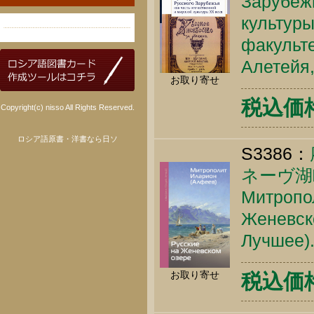
Зарубежь
культуры
факультет
Алетейя,
お取り寄せ
税込価格 
Copyright(c) nisso All Rights Reserved.
ロシア語原書・洋書なら日ソ
S3386：
ネーヴ湖
Митропол
Женевско
Лучшее).
お取り寄せ
税込価格 