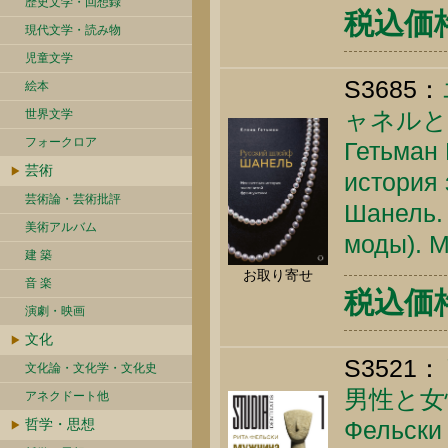
歴史文学・回想録
税込価格 
現代文学・読み物
児童文学
S3685：
絵本
ャネルと
世界文学
フォークロア
Гетьман 
芸術
история
芸術論・芸術批評
Шанель.
美術アルバム
моды). М
建 築
お取り寄せ
音 楽
税込価格 
演劇・映画
文化
S3521：
文化論・文化学・文化史
男性と女
アネクドート他
哲学・思想
Фельски 