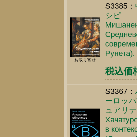
S3385：
シピ
Мишаненк
Средневе
современ
Рунета).
お取り寄せ
税込価格 
S3367：
ーロッパ
ュアリテ
Хачатуро
в контек