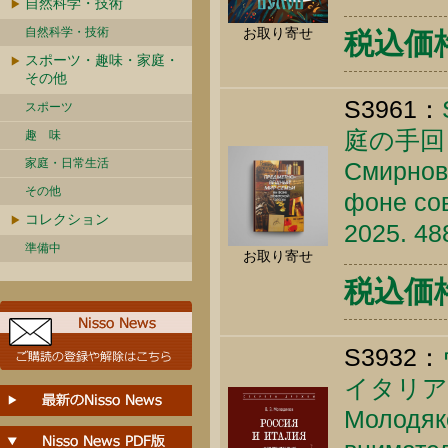
自然科学・技術
お取り寄せ
自然科学・技術
税込価格 
スポーツ・趣味・家庭・
その他
S3961：
スポーツ
庭の手回
趣 味
家庭・日常生活
Смирнов
その他
фоне сов
コレクション
2025. 48
準備中
お取り寄せ
税込価格 
S3932：
イタリア(1
Молодяко