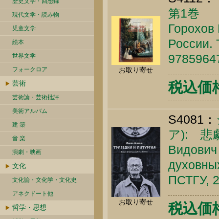
歴史文学・回想録
第1巻
現代文学・読み物
Горохов 
児童文学
России. 
絵本
9785964
世界文学
フォークロア
お取り寄せ
芸術
税込価格 
芸術論・芸術批評
美術アルバム
S4081：
建 築
ア): 
音 楽
Видович 
演劇・映画
духовных
文化
ПСТГУ, 2
文化論・文化学・文化史
アネクドート他
お取り寄せ
税込価格 
哲学・思想