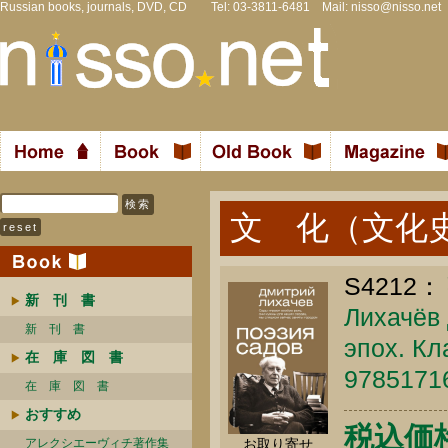
Russian books, journals, DVD, CD Tel: 03-3811-6481 Mail:
nisso@nisso.net
文 化（文化
S4212：
新 刊 書
Лихачёв 
新 刊 書
эпох. Кл
在 庫 図 書
9785171
在 庫 図 書
おすすめ
税込価格 
お取り寄せ
アレクシエーヴィチ著作集