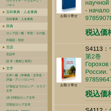
ウクライナ・ベラルーシ・
научной 
バルト
- начало 
百科事典・人名事典
お取り寄せ
9785907
百科事典・人名事典
辞典
税込価格 
ロシア語一般・学習・その他
外国語・対訳
言語
S4113：
言語学
第2巻
語 学（教材と研究）
Горохов 
文学
России. 
文学一般（学事典・文学史・
9785964
評論・アンソロジー)
お取り寄せ
17世紀までのロシア・スラブ
文学
税込価格 
18-19世紀ロシア文学
20世紀ロシア文学
S4112：