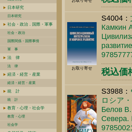
お取り寄せ
日本研究
日本研究
S4004：
社会・政治．国際・軍事
Камкин А.
社会・政治
Цивилиз
国際関係・国際事情
развитие
軍 事
9785777
法 律
法 律
お取り寄せ
税込価格 
経済・経営・産業
経済・経営・産業
S3988：
統 計
ロシア・
統 計
Белов В.
教育・心理・社会学
教育・心理
Севера. 
社会学
9785002