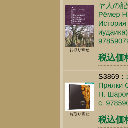
ヤ人の記
Рёмер Н.
История
иудаика)
9785907
お取り寄せ
税込価格 
S3869：
Прялки С
Н. Шаром
c. 9785
お取り寄せ
税込価格 