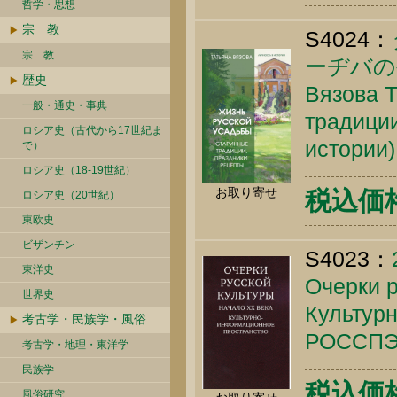
哲学・思想
宗 教
S4024：
宗 教
ーヂバの
歴史
Вязова Т
一般・通史・事典
традиции
ロシア史（古代から17世紀ま
истории)
で）
ロシア史（18-19世紀）
お取り寄せ
税込価格 
ロシア史（20世紀）
東欧史
ビザンチン
S4023：
東洋史
Очерки р
世界史
Культурн
考古学・民族学・風俗
РОССПЭН
考古学・地理・東洋学
民族学
税込価格 
風俗研究