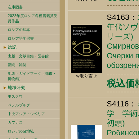
在庫図書
S4163：
2023年度ロシア各種書籍賞受
賞作品
年代ソヴ
ロシアの絵本
リーズ)
ロシア語学習書
Смирнов 
総記
Очерки в
出版・文献目録・図書館
обозрени
新聞・雑誌
地図・ガイドブック（都市・
お取り寄せ
博物館）
税込価格 
地域研究
モスクワ
S4116：
ペテルブルグ
学 学術
中央アジア・シベリア
初頭)
カフカス
Робинсон
ロシアの諸地域