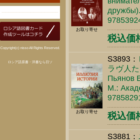
внимател
дружбы).
9785392
お取り寄せ
税込価格 
Copyright(c) nisso All Rights Reserved.
S3893：
ロシア語原書・洋書なら日ソ
ラヴ人た
Пьянов В
М.: Акад
9785829
お取り寄せ
税込価格 
S3881：