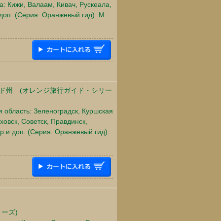
а: Кижи, Валаам, Кивач, Рускеала,
 доп. (Серия: Оранжевый гид). М.:
ド州 (オレンジ旅行ガイド・シリー
 область: Зеленоградск, Куршская
ховск, Советск, Правдинск,
р.и доп. (Серия: Оранжевый гид).
ーズ)