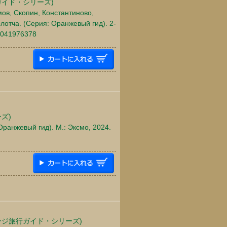
イド・シリーズ)
мов, Скопин, Константиново,
отча. (Серия: Оранжевый гид). 2-
85041976378
ズ)
Оранжевый гид). М.: Эксмо, 2024.
ンジ旅行ガイド・シリーズ)