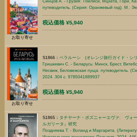
Синцов А. - Грузия: Тбилиси, Мцхета, Гори, Ка
путеводитель. (Серия: Оранжевый гид). М.: Э
税込価格 ¥5,940
お取り寄せ
S1866：
ベラルーシ (オレンジ旅行ガイド・シリ
Гришкевич С. - Беларусь: Минск, Брест, Витеб
Несвиж, Беловежская пуща: путеводитель. (Се
2024. 304 c. 9785041889937
税込価格 ¥5,940
お取り寄せ
S1865：
タチヤーナ・ポズニャーエヴァ: ヴォ
ルガリータ』研究
Поздняева Т. - Воланд и Маргарита. (Литератур
Издательские технологии; Пальмир, 2024. 446