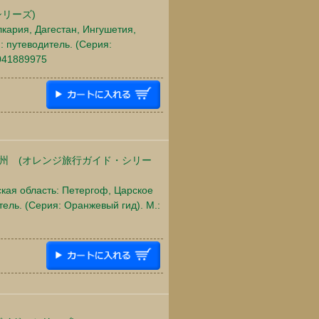
リーズ)
кария, Дагестан, Ингушетия,
 путеводитель. (Серия:
5041889975
州 (オレンジ旅行ガイド・シリー
ская область: Петергоф, Царское
тель. (Серия: Оранжевый гид). М.: