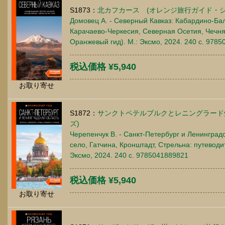
S1873：
北カフカース (オレンジ旅行ガイド・シ
Домовец А. - Северный Кавказ: Кабардино-Бал
Карачаево-Черкесия, Северная Осетия, Чечня:
Оранжевый гид). М.: Эксмо, 2024. 240 c. 978
税込価格 ¥5,940
お取り寄せ
S1872：
サンクトペテルブルクとレニングラード
ズ)
Черепенчук В. - Санкт-Петербург и Ленинград
село, Гатчина, Кронштадт, Стрельна: путеводи
Эксмо, 2024. 240 c. 9785041889821
税込価格 ¥5,940
お取り寄せ