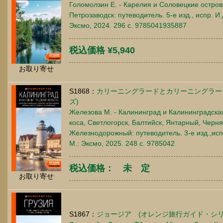
Голомолзин Е. - Карелия и Соловецкие остров
Петрозаводск: путеводитель. 5-е изд., испр. И
Эксмо, 2024. 296 c. 9785041935887
税込価格 ¥5,940
お取り寄せ
S1868：
カリーニングラードとカリーニングラー
ズ)
Железова М. - Калининград и Калининградская
коса, Светлогорск, Балтийск, Янтарный, Черня
Железнодорожный: путеводитель. 3-е изд.,исп
М.: Эксмо, 2025. 248 c. 9785042
税込価格： 未 定
お取り寄せ
S1867：
ジョージア (オレンジ旅行ガイド・シリ