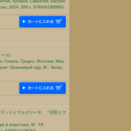
хетия, Кутаиси, Сванетия, Батуми:
ксмо, 2024. 288 c. 9785041889883
ーズ)
ск, Гомель, Гродно, Могилев, Мир,
рия: Оранжевый гид). М.: Эксмо,
ーラントとマルガリータ 『巨匠とマ
а и искусство). М.: Т8
 c. 9785517108753