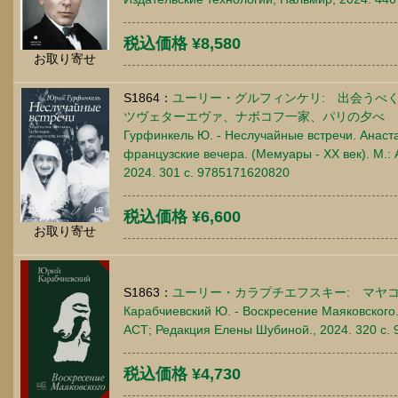
税込価格 ¥8,580
お取り寄せ
S1864：
ユーリー・グルフィンケリ: 出会うべ
ツヴェターエヴァ、ナボコフ一家、パリの夕べ
Гурфинкель Ю. - Неслучайные встречи. Анаст
французские вечера. (Мемуары - ХХ век). М.
2024. 301 c. 9785171620820
税込価格 ¥6,600
お取り寄せ
S1863：
ユーリー・カラプチエフスキー: マヤ
Карабчиевский Ю. - Воскресение Маяковского.
АСТ; Редакция Елены Шубиной., 2024. 320 c.
税込価格 ¥4,730