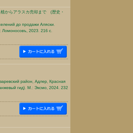
入植からアラスカ売却まで (歴史・
селений до продажи Аляски.
: Ломоносовъ, 2023. 216 c.
азаревский район, Адлер, Красная
нжевый гид). М.: Эксмо, 2024. 232