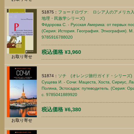
S1875：
フョードロヴァ: ロシア人のアメリカ
地理・民族学シリーズ)
Фёдорова С. - Русская Америка: от первых по
(Серия: История. География. Этнография). М.
9785916788020
税込価格 ¥3,960
お取り寄せ
S1874：
ソチ (オレンジ旅行ガイド・シリーズ)
Сущева И. - Сочи: Мацеста, Хоста, Сириус, Л
Поляна, Эстосадок: путеводитель. (Серия: Ора
c. 9785041889920
税込価格 ¥6,380
お取り寄せ