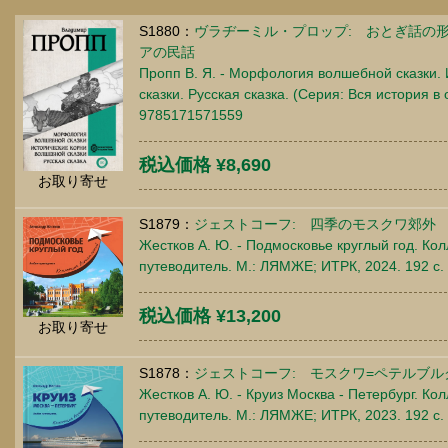
S1880：
ヴラヂーミル・プロップ: おとぎ話の
アの民話
Пропп В. Я. - Морфология волшебной сказки.
сказки. Русская сказка. (Серия: Вся история в 
9785171571559
税込価格 ¥8,690
お取り寄せ
S1879：
ジェストコーフ: 四季のモスクワ郊外
Жестков А. Ю. - Подмосковье круглый год. Ко
путеводитель. М.: ЛЯМЖЕ; ИТРК, 2024. 192 c
税込価格 ¥13,200
お取り寄せ
S1878：
ジェストコーフ: モスクワ=ペテルブル
Жестков А. Ю. - Круиз Москва - Петербург. К
путеводитель. М.: ЛЯМЖЕ; ИТРК, 2023. 192 c