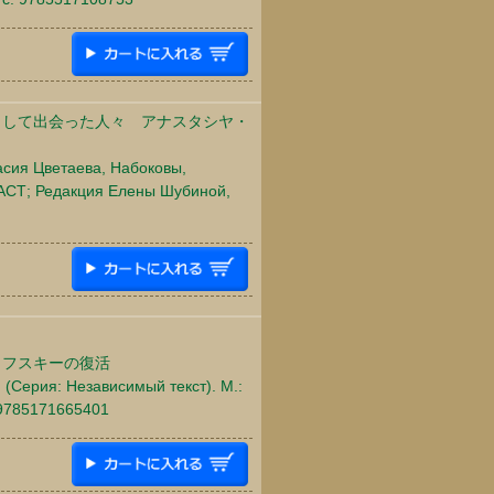
くして出会った人々 アナスタシヤ・
асия Цветаева, Набоковы,
: АСТ; Редакция Елены Шубиной,
コフスキーの復活
 (Серия: Независимый текст). М.:
 9785171665401