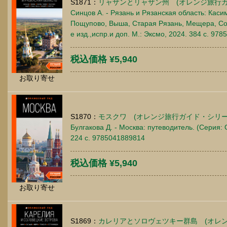
S1871：
リャザンとリャザン州 (オレンジ旅行ガ
Синцов А. - Рязань и Рязанская область: Каси
Пощупово, Выша, Старая Рязань, Мещера, Сол
е изд.,испр.и доп. М.: Эксмо, 2024. 384 c. 97
税込価格 ¥5,940
お取り寄せ
S1870：
モスクワ (オレンジ旅行ガイド・シリー
Булгакова Д. - Москва: путеводитель. (Серия: 
224 c. 9785041889814
税込価格 ¥5,940
お取り寄せ
S1869：
カレリアとソロヴェツキー群島 (オレ