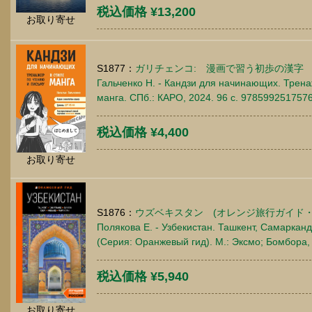
税込価格 ¥13,200
お取り寄せ
S1877：
ガリチェンコ: 漫画で習う初歩の漢字
Гальченко Н. - Кандзи для начинающих. Трена
манга. СПб.: КАРО, 2024. 96 c. 978599251757
税込価格 ¥4,400
お取り寄せ
S1876：
ウズベキスタン (オレンジ旅行ガイド・
Полякова Е. - Узбекистан. Ташкент, Самарканд
(Серия: Оранжевый гид). М.: Эксмо; Бомбора,
税込価格 ¥5,940
お取り寄せ