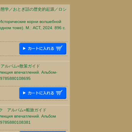
形態学／おとぎ話の歴史的起源／ロシ
 Исторические корни волшебной
одном томе). М.: АСТ, 2024. 896 c.
 アルバム=散策ガイド
ллекция впечатлений. Альбом-
. 9785880108695
ク アルバム=船旅ガイド
оллекция впечатлений. Альбом
. 9785880108381