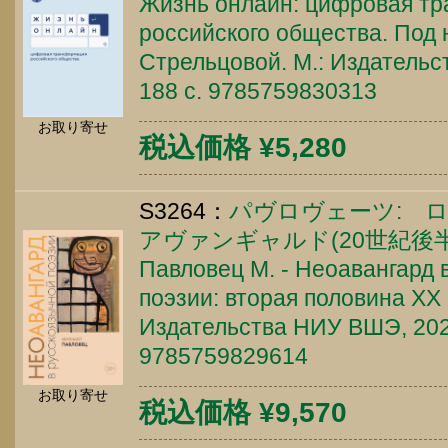
Жизнь онлайн: цифровая т
российского общества. Под н
Стрельцовой. М.: Издатель
188 c. 9785759830313
お取り寄せ
税込価格 ¥5,280
S3264：
パヴロヴェーツ: 
アヴァンギャルド(20世紀後半
Павловец М. - Неоавангард 
поэзии: вторая половина XX -
Издательства НИУ ВШЭ, 2025
9785759829614
お取り寄せ
税込価格 ¥9,570