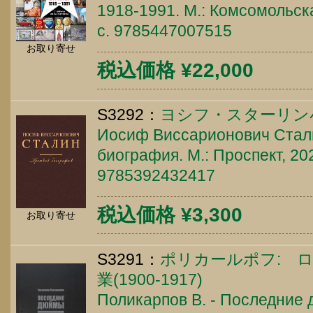
1918-1991. М.: Комсомольска
c. 9785447007515
お取り寄せ
税込価格 ¥22,000
S3292：
ヨシフ・スターリン
Иосиф Виссарионович Стали
биография. М.: Проспект, 202
9785392432417
税込価格 ¥3,300
お取り寄せ
S3291：
ポリカールポフ: 
業(1900-1917)
Поликарпов В. - Последние