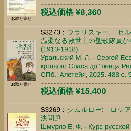
税込価格 ¥8,360
お取り寄せ
S3270：
ウラリスキー: セ
温柔なる救世主の聖歌隊員か
(1913-1918)
Уральский М. Л. - Сергей Ес
кроткого Спаса до "певца Ре
СПб.: Алетейя, 2025. 488 c.
お取り寄せ
税込価格 ¥15,400
S3269：
シムルロー: ロシ
決問題
Шмурло Е. Ф. - Курс русско