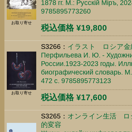
1878 гг. М.: Русскiй Мiръ, 202
9785895773260
お取り寄せ
税込価格 ¥19,800
S3266：
イラスト ロシア金
Перфильева И. Ю. - Художн
России.1923-2023 годы. Ил
биографический словарь. М.:
472 c. 9785895773123
お取り寄せ
税込価格 ¥17,600
S3265：
オンライン生活 ロ
的変容