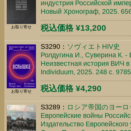
индустрия Российской импер
Новый Хронограф, 2025. 65
税込価格 ¥13,200
お取り寄せ
S3290：
ソヴィエトHIV史
Ролдугина И., Суверина К. -
Неизвестная история ВИЧ в 
Individuum, 2025. 248 c. 97
税込価格 ¥4,290
お取り寄せ
S3289：
ロシア帝国のヨーロ
Европейские войны Российс
Издательство Европейского 