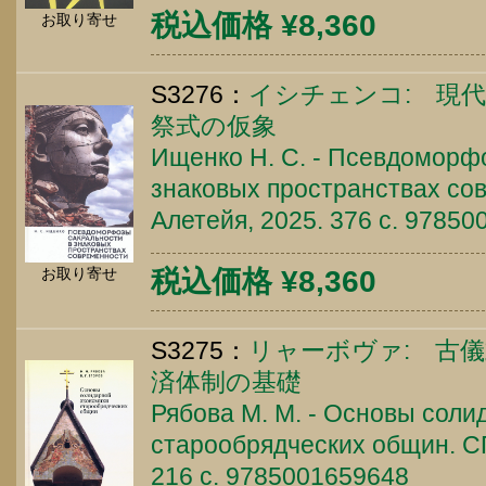
税込価格 ¥8,360
お取り寄せ
S3276：
イシチェンコ: 現
祭式の仮象
Ищенко Н. С. - Псевдоморф
знаковых пространствах сов
Алетейя, 2025. 376 c. 9785
お取り寄せ
税込価格 ¥8,360
S3275：
リャーボヴァ: 古
済体制の基礎
Рябова М. М. - Основы соли
старообрядческих общин. СП
216 c. 9785001659648