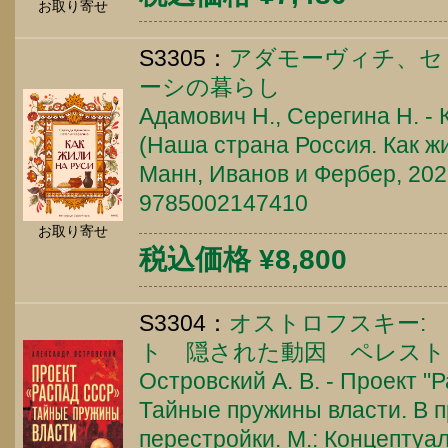
お取り寄せ
S3305：
アダモーヴィチ、セ
ーシの暮らし
Адамович Н., Серегина Н. - 
(Наша страна Россия. Как жи
Манн, Иванов и Фербер, 2025
9785002147410
お取り寄せ
税込価格 ¥8,800
S3304：
オストロフスキー:
ト 隠された動因 ペレスト
Островский А. В. - Проект "
Тайные пружины власти. В 
перестройки. М.: Концептуал,