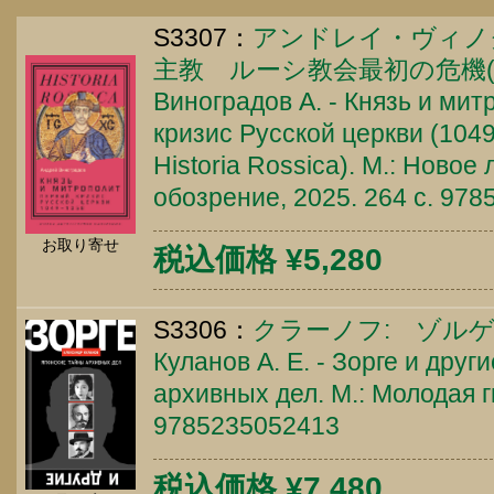
S3307：
アンドレイ・ヴィノ
主教 ルーシ教会最初の危機(104
Виноградов А. - Князь и ми
кризис Русской церкви (1049
Historia Rossica). М.: Новое
обозрение, 2025. 264 c. 97
お取り寄せ
税込価格 ¥5,280
S3306：
クラーノフ: ゾル
Куланов А. Е. - Зорге и друг
архивных дел. М.: Молодая г
9785235052413
税込価格 ¥7,480