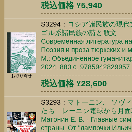
税込価格 ¥5,940
S3294：
ロシア諸民族の現代
ゴル系諸民族の詩と散文
Современная литература на
Поэзия и проза тюркских и 
М.: Объединенное гуманитар
2024. 880 c. 9785942829957
お取り寄せ
税込価格 ¥28,600
S3293：
マトーニン: ソヴ
たち レーニン電球から月面
Матонин Е. В. - Главные си
страны. От "лампочки Ильич