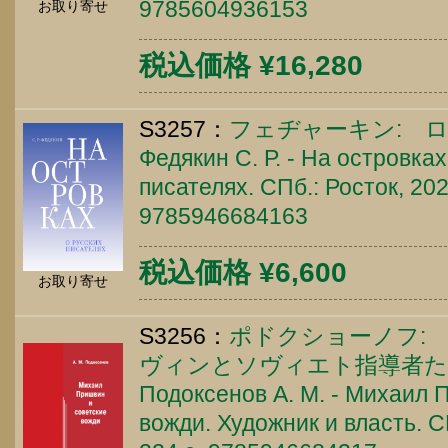
9785604936153
お取り寄せ
税込価格 ¥16,280
S3257：
フェヂャーキン: 
Федякин С. Р. - На островках
писателях. СПб.: Росток, 202
9785946684163
税込価格 ¥6,600
お取り寄せ
S3256：
ポドクショーノフ:
ヴィンとソヴィエト指導者
Подоксенов А. М. - Михаил 
вожди. Художник и власть. С