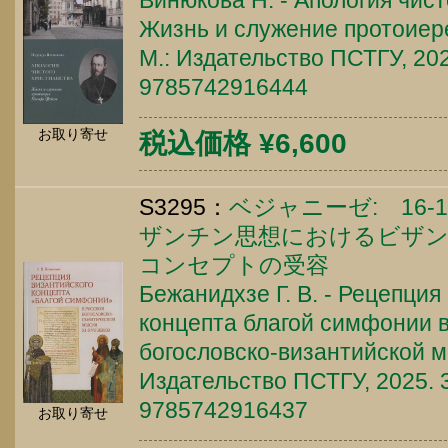
Винюкова Н. - Апология чист
Жизнь и служение протоиер
М.: Издательство ПСТГУ, 202
9785742916444
お取り寄せ
税込価格 ¥6,600
S3295：
ベジャニーゼ: 16-
ザンチン思想におけるビザ
コンセプトの受容
Бежанидхзе Г. В. - Рецепция
концепта благой симфонии в
богословско-византийской мы
Издательство ПСТГУ, 2025. 3
9785742916437
お取り寄せ