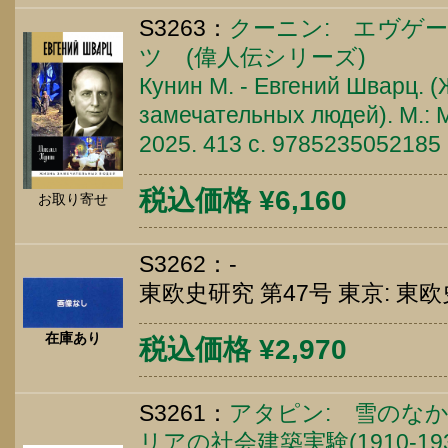
S3263：
クーニン: エヴゲ
ツ (偉人伝シリーズ)
Кунин М. - Евгений Шварц. 
замечательных людей). М.: 
2025. 413 c. 9785235052185
税込価格 ¥6,160
お取り寄せ
S3262：-
東欧史研究 第47号 東京: 東欧史研究
在庫あり
税込価格 ¥2,970
S3261：
アタピン: 雪のな
リアの社会建築実験(1910-19