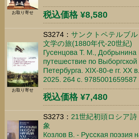
税込価格 ¥8,580
お取り寄せ
S3274：
サンクトペテルブル
文学の旅(1880年代-20世紀)
Гусенцова Т. М., Добрынина 
путешествие по Выборгской 
Петербурга. XIX-80-е гг. XX в
2025. 264 c. 9785001659587
お取り寄せ
税込価格 ¥7,480
S3273：
21世紀初頭ロシア
象
Козлов В. - Русская поэзия н