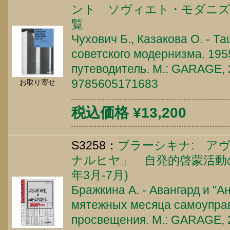
ント ソヴィエト・モダニズム建築
覧
Чухович Б., Казакова О. - Т
советского модернизма. 195
путеводитель. М.: GARAGE, 2
9785605171683
お取り寄せ
税込価格 ¥13,200
S3258：
ブラーシキナ: ア
ナルヒヤ」 自発的啓蒙活動の
年3月-7月)
Бражкина А. - Авангард и "А
мятежных месяца самоупра
просвещения. М.: GARAGE, 2