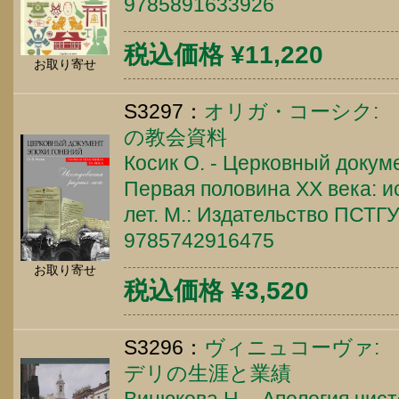
9785891633926
税込価格 ¥11,220
お取り寄せ
S3297：
オリガ・コーシク: 
の教会資料
Косик О. - Церковный докум
Первая половина XX века: 
лет. М.: Издательство ПСТГУ,
9785742916475
お取り寄せ
税込価格 ¥3,520
S3296：
ヴィニュコーヴァ:
デリの生涯と業績