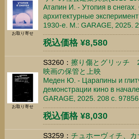
Атапин И. - Утопия в снегах
архитектурные эксперимент
1930-е. М.: GARAGE, 2025. 
お取り寄せ
税込価格 ¥8,580
S3260：
擦り傷とグリッチ 
映画の保管と上映
Меден Ю. - Царапины и глит
демонстрации кино в начале 
GARAGE, 2025. 208 c. 9785
お取り寄せ
税込価格 ¥8,030
S3259：
チュホーヴィチ、カ