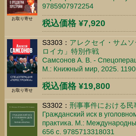
9785907972254
お取り寄せ
税込価格 ¥7,920
S3303：
アレクセイ・サムソ
ロイカ」特別作戦
Самсонов А. В. - Спецопера
М.: Книжный мир, 2025. 119
税込価格 ¥19,800
お取り寄せ
S3302：
刑事事件における民
Гражданский иск в уголовном
практика. М.: Международны
656 c. 9785713318031