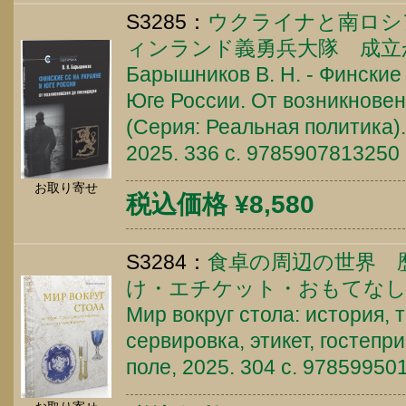
S3285：
ウクライナと南ロシ
ィンランド義勇兵大隊 成立
Барышников В. Н. - Финские
Юге России. От возникновен
(Серия: Реальная политика).
2025. 336 c. 9785907813250
お取り寄せ
税込価格 ¥8,580
S3284：
食卓の周辺の世界 
け・エチケット・おもてな
Мир вокруг стола: история, 
сервировка, этикет, гостепр
поле, 2025. 304 c. 97859950