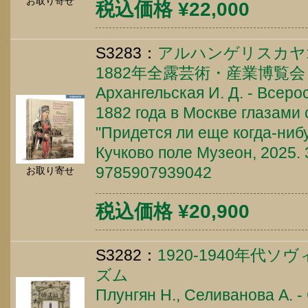
お取り寄せ
税込価格 ¥22,000
S3283：
アルハンゲリスカヤ
1882年全露芸術・産業博覧会
Архангельская И. Д. - Всер
1882 года в Москве глазами
"Придется ли еще когда-ниб
Кучково поле Музеон, 2025. 
9785907939042
お取り寄せ
税込価格 ¥20,900
S3282：
1920-1940年代
ズム
Плунгян Н., Селиванова А. 