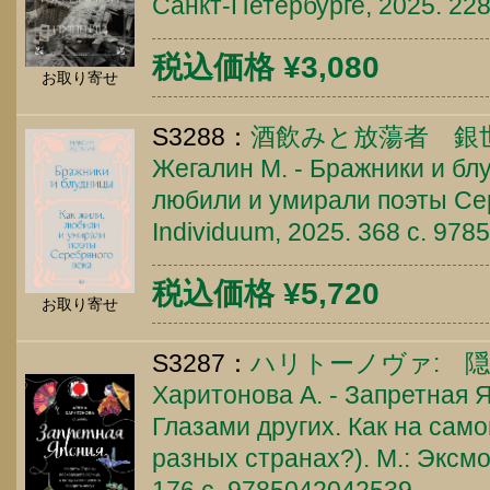
Санкт-Петербурге, 2025. 22
税込価格 ¥3,080
お取り寄せ
S3288：
酒飲みと放蕩者 銀
Жегалин М. - Бражники и бл
любили и умирали поэты Сер
Individuum, 2025. 368 c. 97
税込価格 ¥5,720
お取り寄せ
S3287：
ハリトーノヴァ: 
Харитонова А. - Запретная Я
Глазами других. Как на само
разных странах?). М.: Эксм