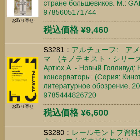
стране большевиков. М.: GA
9785605171744
お取り寄せ
税込価格 ¥9,460
S3281：
アルチューフ: ア
マ (キノテキスト・シリーズ
Артюх А. - Новый Голливуд:
консерваторы. (Серия: Кинот
литературное обозрение, 202
9785444826720
お取り寄せ
税込価格 ¥6,600
S3280：
レールモントフ資料