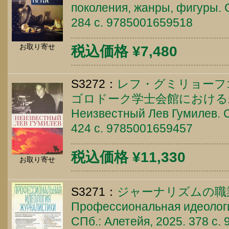
поколения, жанры, фигуры. С
284 c. 9785001659518
お取り寄せ
税込価格 ¥7,480
S3272：
レフ・グミリョーフ:
ゴロドーク学士会館における
Неизвестный Лев Гумилев. С
424 c. 9785001659457
税込価格 ¥11,330
お取り寄せ
S3271：
ジャーナリズムの職
Профессиональная идеологи
СПб.: Алетейя, 2025. 378 c.