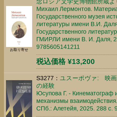
念ロシア文学史博物館所蔵よ
Михаил Лермонтов. Материа
Государственного музея ист
литературы имени В.И. Даля
Государственного литературн
ГМИРЛИ имени В. И. Даля, 20
9785605141211
お取り寄せ
税込価格 ¥13,200
S3277：
ユスーポヴァ: 映
の経験
Юсупова Г. - Кинематограф и
механизмы взаимодействия.
СПб.: Алетейя, 2025. 288 c.