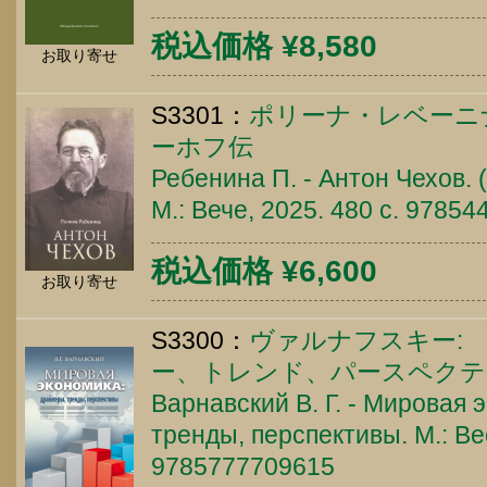
税込価格 ¥8,580
お取り寄せ
S3301：
ポリーナ・レベーニ
ーホフ伝
Ребенина П. - Антон Чехов.
М.: Вече, 2025. 480 c. 9785
税込価格 ¥6,600
お取り寄せ
S3300：
ヴァルナフスキー:
ー、トレンド、パースペクテ
Варнавский В. Г. - Мировая 
тренды, перспективы. М.: Ве
9785777709615