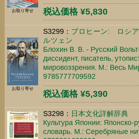
税込価格 ¥5,830
お取り寄せ
S3299：
ブロヒーン: ロシ
ルツェン
Блохин В. В. - Русский Вольт
диссидент, писатель, утопис
мировоззрения. М.: Весь Мир
9785777709592
お取り寄せ
税込価格 ¥5,390
S3298：
日本文化詳解辞典
Культура Японии: Японско-р
словарь. М.: Серебряные нит