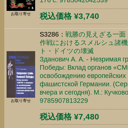
176 c. 9785042042539
お取り寄せ
税込価格 ¥3,740
S3286：
戦勝の見えざる一面
作戦におけるスメルシュ諸機
ト・ドイツの壊滅
Зданович А. А. - Незримая г
Победы: Вклад органов «СМ
освобождению европейских 
фашистской Германии. (Се
вчера и сегодня). М.: Кучково
9785907813229
お取り寄せ
税込価格 ¥7,480