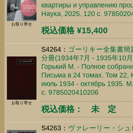
квартиры и управлению проце
Наука, 2025. 120 c. 978502
お取り寄せ
税込価格 ¥15,400
S4264：
ゴーリキー全集書簡篇
分冊(1934年7月 - 1935年10月
Горький М. - Полное собран
Письма в 24 томах. Том 22, 
июль 1934 - октябрь 1935. М.
c. 9785020410206
お取り寄せ
税込価格： 未 定
S4263：
ヴァレーリー・シュ