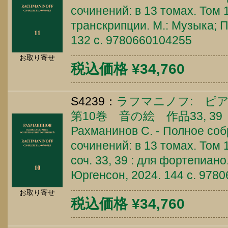
сочинений: в 13 томах. Том
транскрипции. М.: Музыка; П
132 c. 9780660104255
お取り寄せ
税込価格 ¥34,760
S4239：
ラフマニノフ: ピア
第10巻 音の絵 作品33, 39
Рахманинов С. - Полное со
сочинений: в 13 томах. Том 
соч. 33, 39 : для фортепиано
Юргенсон, 2024. 144 c. 978
お取り寄せ
税込価格 ¥34,760