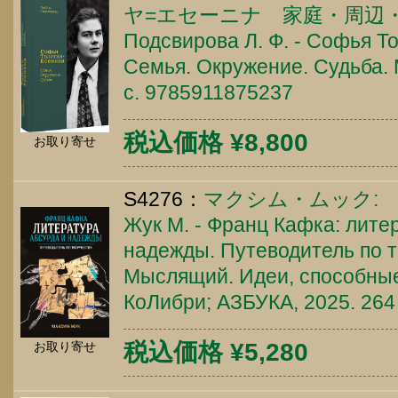
ヤ=エセーニナ 家庭・周辺
Подсвирова Л. Ф. - Софья Т
Семья. Окружение. Судьба. М
c. 9785911875237
税込価格 ¥8,800
お取り寄せ
S4276：
マクシム・ムック:
Жук М. - Франц Кафка: лите
надежды. Путеводитель по т
Мыслящий. Идеи, способные
КоЛибри; АЗБУКА, 2025. 264
税込価格 ¥5,280
お取り寄せ