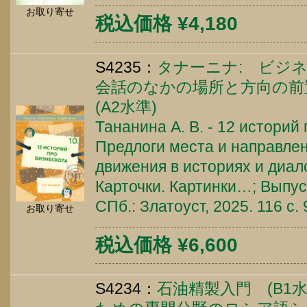
お取り寄せ
税込価格 ¥4,180
S4235：
タナーニナ: ビジ
会話のなかの場所と方向の
(A2水準)
Тананина А. В. - 12 историй
Предлоги места и направлен
движения в историях и диало
Карточки. Картинки…; Выпуск
СПб.: Златоуст, 2025. 116 c
お取り寄せ
税込価格 ¥6,600
S4234：
石油精製入門 (B1