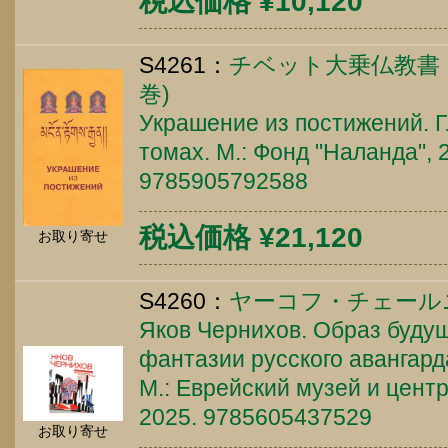
税込価格 ¥10,120
S4261：
チベット大乗仏教書
巻)
Украшение из постижений. Гла
томах. М.: Фонд "Наланда", 2
9785905792588
税込価格 ¥21,120
お取り寄せ
S4260：
ヤーコフ・チェール
Яков Чернихов. Образ буду
фантазии русского авангарда
М.: Еврейский музей и цент
2025. 9785605437529
お取り寄せ