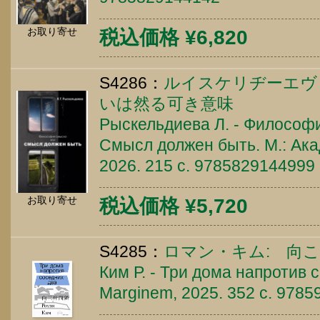
お取り寄せ
税込価格 ¥6,820
S4286：
ルイスケリヂーエヴ
いは然る可き意味
Рыскельдиева Л. - Философ
Смысл должен быть. М.: Ака
2026. 215 c. 9785829144999
お取り寄せ
税込価格 ¥5,720
S4285：
ロマン・キム: 向
Ким Р. - Три дома напротив с
Marginem, 2025. 352 c. 978