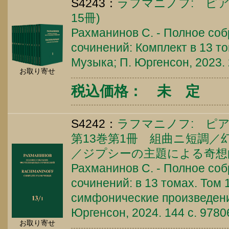
S4243：
ラフマニノフ: ピア
15冊)
Рахманинов С. - Полное со
сочинений: Комплект в 13 том
Музыка; П. Юргенсон, 2023. 
お取り寄せ
税込価格： 未 定
S4242：
ラフマニノフ: ピア
第13巻第1冊 組曲ニ短調／
／ジプシーの主題による奇想
Рахманинов С. - Полное со
сочинений: в 13 томах. Том 
симфонические произведения
Юргенсон, 2024. 144 c. 978
お取り寄せ