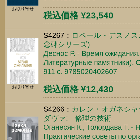
お取り寄せ
税込価格 ¥23,540
S4267：
ロベール・デスノス:
念碑シリーズ)
Деснос Р. - Время ожидания.
Литературные памятники). С
911 c. 9785020402607
税込価格 ¥12,430
お取り寄せ
S4266：
カレン・オガネシャ
ダヴァ: 修理の技術
Оганесян К., Толордава Т. -
Практические советы по ор