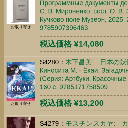
Программные документы дек
С. В. Мироненко, сост. О. В.
Кучково поле Музеон, 2025. 
9785907396463
お取り寄せ
税込価格 ¥14,080
S4280：
木下昌美: 日本の妖
Киносита М. - Ёкаи. Загадо
(Серия: Артбуки. Красочные 
160 c. 9785171758509
税込価格 ¥13,200
お取り寄せ
S4279：
モスチンスカヤ: 