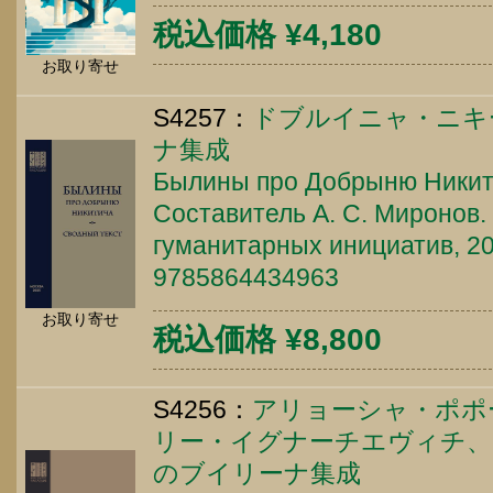
税込価格 ¥4,180
お取り寄せ
S4257：
ドブルイニャ・ニキ
ナ集成
Былины про Добрыню Никити
Составитель А. С. Миронов.
гуманитарных инициатив, 202
9785864434963
お取り寄せ
税込価格 ¥8,800
S4256：
アリョーシャ・ポポ
リー・イグナーチエヴィチ
のブイリーナ集成