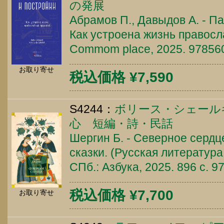
の発展
Абрамов П., Давыдов А. - П
Как устроена жизнь правосл
Commom place, 2025. 97856
お取り寄せ
税込価格 ¥7,590
S4244：
ボリース・シェール
心 短編・詩・民話
Шергин Б. - Северное сердце
сказки. (Русская литература
СПб.: Азбука, 2025. 896 c. 
税込価格 ¥7,700
お取り寄せ