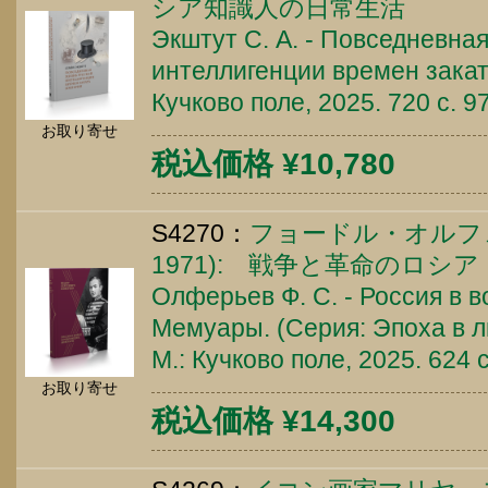
シア知識人の日常生活
Экштут С. А. - Повседневна
интеллигенции времен закат
Кучково поле, 2025. 720 c. 
お取り寄せ
税込価格 ¥10,780
S4270：
フョードル・オルフェ
1971): 戦争と革命のロシ
Олферьев Ф. С. - Россия в 
Мемуары. (Серия: Эпоха в л
М.: Кучково поле, 2025. 624
お取り寄せ
税込価格 ¥14,300