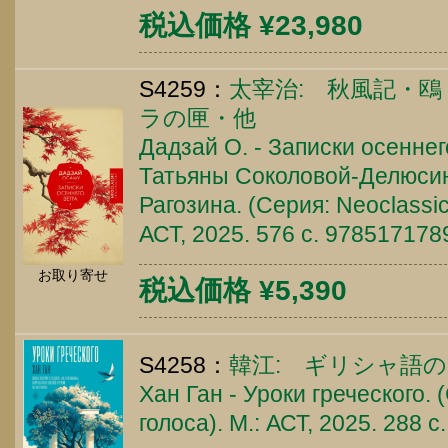
税込価格 ¥23,980
S4259：
太宰治: 秋風記・
ラの匣・他
Дадзай О. - Записки осеннег
Татьяны Соколовой-Делюси
Рагозина. (Серия: Neoclassic
АСТ, 2025. 576 c. 97851717
お取り寄せ
税込価格 ¥5,390
S4258：
韓江: ギリシャ語
Хан Ган - Уроки греческого. 
голоса). М.: АСТ, 2025. 288 