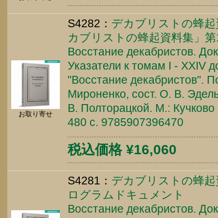
S4282：
デカブリストの蜂起
カブリストの蜂起資料集」第1
Восстание декабристов. Док
Указатели к томам I - XXIV
"Восстание декабристов". По
Мироненко, сост. О. В. Эдел
В. Полторацкой. М.: Кучково
お取り寄せ
480 c. 9785907396470
税込価格 ¥16,060
S4281：
デカブリストの蜂起
ログラムドキュメント
Восстание декабристов. Док