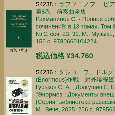
S4238：
ラフマニノフ: ピア
第8巻 前奏曲全集
Рахманинов С. - Полное со
сочинений: в 13 томах. Том 
№ 2, соч. 23, 32. М.: Музыка
156 c. 9780660104224
お取り寄せ
税込価格 ¥34,760
S4236：
グシコーフ、ドルグ
(Enormous)作戦 対外諜報
Гуськов С. А. , Долгушин Е. 
"Энормоз": Документы внеш
(Серия: Библиотека разведки
М.: Вече, 2025. 256 c. 9785