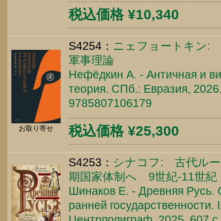
税込価格 ¥10,340
S4254：
ニェフョートキン:
軍事理論
Нефёдкин А. - Античная и в
теория. СПб.: Евразия, 2026.
9785807106179
税込価格 ¥25,300
お取り寄せ
S4253：
シナコフ: 古代ル
期国家体制へ 9世紀-11世紀
Шинаков Е. - Древняя Русь. 
ранней государственности. IX
Центрполиграф, 2025. 607 c