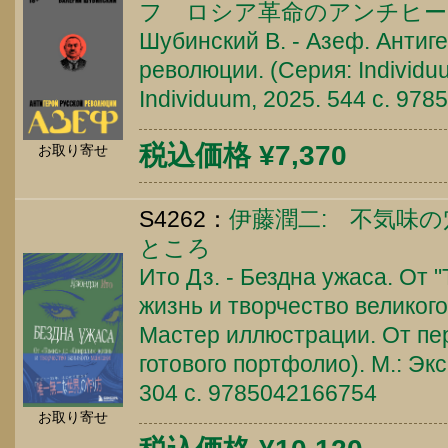
フ ロシア革命のアンチヒー
Шубинский В. - Азеф. Антиг
революции. (Серия: Individuu
Individuum, 2025. 544 c. 97
税込価格 ¥7,370
お取り寄せ
S4262：
伊藤潤二: 不気味
ところ
Ито Дз. - Бездна ужаса. От 
жизнь и творчество великого
Мастер иллюстрации. От пе
готового портфолио). М.: Эк
304 c. 9785042166754
お取り寄せ