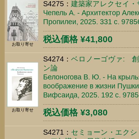
S4275：
建築家アレクセイ・
Чепель А. - Архитектор Алек
Пропилеи, 2025. 331 c. 978
税込価格 ¥41,800
お取り寄せ
S4274：
ベロノーゴヴァ: 
ン論
Белоногова В. Ю. - На крыл
воображение в жизни Пушкин
Вифсаида, 2025. 192 c. 978
お取り寄せ
税込価格 ¥3,080
S4271：
セミョーン・エクシ