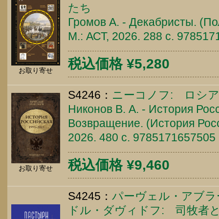
たち
Громов А. - Декабристы. (По
М.: АСТ, 2026. 288 c. 97851
税込価格 ¥5,280
お取り寄せ
S4246：
ニーコノフ: ロシア連邦
Никонов В. А. - История Рос
Возвращение. (История Росс
2026. 480 c. 9785171657505
税込価格 ¥9,460
お取り寄せ
S4245：
パーヴェル・アブラ
ドル・ダヴィドフ: 司牧者