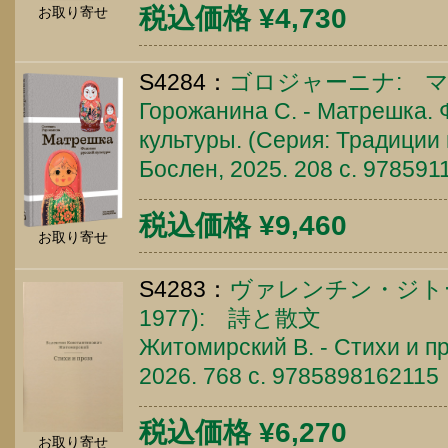
税込価格 ¥4,730
お取り寄せ
S4284：
ゴロジャーニナ: 
Горожанина С. - Матрешка.
культуры. (Серия: Традиции 
Бослен, 2025. 208 c. 97859
税込価格 ¥9,460
お取り寄せ
S4283：
ヴァレンチン・ジトー
1977): 詩と散文
Житомирский В. - Стихи и пр
2026. 768 c. 9785898162115
税込価格 ¥6,270
お取り寄せ