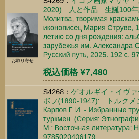
S4269：
イコン画家マリヤ・ス
2020) 人と作品 生誕10
Молитва, творимая красками
иконописец Мария Струве, 1
летию со дня рождения: альб
зарубежья им. Александра 
Русский путь, 2025. 192 c. 
お取り寄せ
税込価格 ¥7,480
S4268：
ゲオルギイ・イヴァ
ポフ(1890-1947): トル
Карпов Г. И. - Избранные т
туркмен. (Серия: Этнографи
М.: Восточная литература; Н
9785020406179