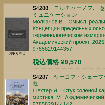
S4288：
モルチャーノフ: 
ミュニケーション
Молчанов В. - Смысл, реаль
Концепции предельных осно
терминологическом измерен
Академический проект, 2025.
9785829144357
お取り寄せ
税込価格 ¥9,570
S4287：
ヤーコフ・シェーフ
義
Шехтер Я. - Стук соленой к
мистика. М.: Академический 
9785829144142