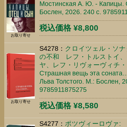
Мостинская А. Ю. - Капицы. 
Бослен, 2026. 240 c. 97859
税込価格 ¥8,800
お取り寄せ
S4278：
クロイツェル・ソナ
の不和 レフ・トルストイ、
ヤ、レフ・リヴォーヴィチ
Страшная вещь эта соната…
Льва Толстого. М.: Бослен, 2
9785911875275
お取り寄せ
税込価格 ¥8,580
S4277：
ポツヴィーロヴァ: