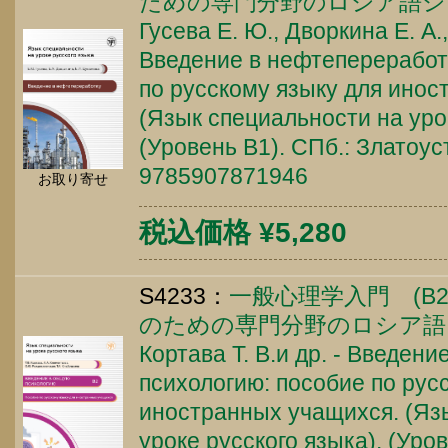
ための専門分野のロシア語シ
Гусева Е. Ю., Дворкина Е. А.,
Введение в нефтепереработк
по русскому языку для инос
(Язык специальности на урок
(Уровень B1). СПб.: Златоуст
9785907871946
お取り寄せ
税込価格 ¥5,280
S4233：
一般心理学入門 (B
のための専門分野のロシア語
Кортава Т. В.и др. - Введен
психологию: пособие по рус
иностранных учащихся. (Яз
уроке русского языка). (Уров