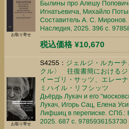
Былины про Алешу Попович
Игнатьевича, Михайло Потык
Составитель А. С. Миронов. 
Наследия, 2025. 396 c. 978
お取り寄せ
税込価格 ¥10,670
S4255：
ジェルジ・ルカーチ
クル〉 往復書簡におけるジ
イーゴリ・サッツ、エレーナ
ミハイル・リフシッツ
Дьёрдь Лукач и его "московс
Лукач, Игорь Сац, Елена Ус
Лифшиц в переписке. СПб.:
2025. 687 c. 9785936153730
お取り寄せ