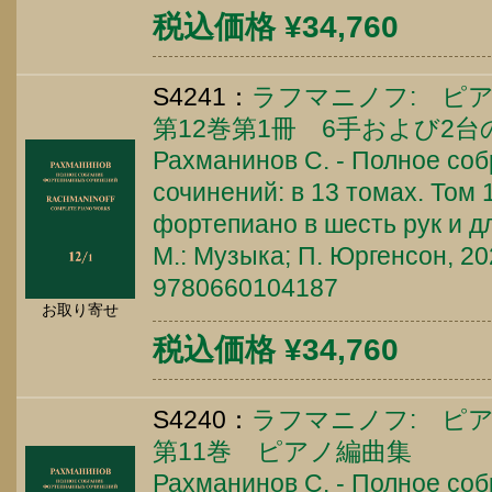
税込価格 ¥34,760
S4241：
ラフマニノフ: ピア
第12巻第1冊 6手および2
Рахманинов С. - Полное со
сочинений: в 13 томах. Том 
фортепиано в шесть рук и д
М.: Музыка; П. Юргенсон, 202
9780660104187
お取り寄せ
税込価格 ¥34,760
S4240：
ラフマニノフ: ピア
第11巻 ピアノ編曲集
Рахманинов С. - Полное со