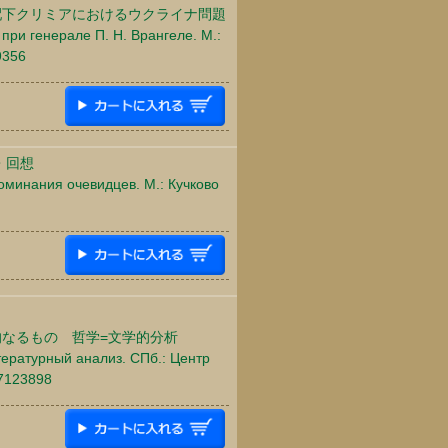
配下クリミアにおけるウクライナ問題
 при генерале П. Н. Врангеле. М.:
9356
・回想
поминания очевидцев. М.: Кучково
的なるもの 哲学=文学的分析
тературный анализ. СПб.: Центр
87123898