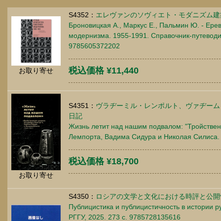
S4352：
エレヴァンのソヴィエト・モダニズム建築便覧
Броновицкая А., Маркус Е., Пальмин Ю. - Ерев
модернизма. 1955-1991. Справочник-путеводите
9785605372202
税込価格 ¥11,440
お取り寄せ
S4351：
ヴラヂーミル・レンポルト、ヴァヂーム
日記
Жизнь летит над нашим подвалом: "Тройстве
Лемпорта, Вадима Сидура и Николая Силиса. М
税込価格 ¥18,700
お取り寄せ
S4350：
ロシアの文学と文化における時評と公開
Публицистика и публицистичность в истории ру
РГГУ, 2025. 273 c. 9785728135616