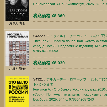
Пономаревой. СПб.: Симпозиум, 2025. 320 c.
税込価格 ¥8,360
お取り寄せ
S4322：
エドゥアルト・チーホノフ: パネル工
Тихонов Э. - Москва панельная. Эстетика сто
сердца России. Подарочные издания). М.: Экс
9785042270093
税込価格 ¥8,030
お取り寄せ
S4321：
アルカーヂー・ロマーノフ: 2010年
トパンクまで
Романов А. - Это было в России: музыка 2010-
(Серия: Поп-культ: музыканты, покорившие чар
Бомбора, 2025. 544 c. 9785042057243