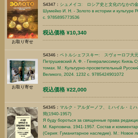
S4347：
シュメイコ: ロシア史と文化のなかの金
Шумейко И. Н. - Золото в истории и культуре Р
c. 9785895773536
税込価格 ¥10,340
お取り寄せ
S4346：
ペトルシェフスキー: スヴォーロフ大
Петрушевский А. Ф. - Генералиссимус Князь С
томах. М.: Культурно-просветительный Русски
Великого, 2024. 1232 c. 9785424901072
お取り寄せ
税込価格 ¥22,000
S4345：
マルク・アルダーノフ、ミハイル・ミハ
簡(1940-1957)
Я буду бороться за священные права редакции
М. Карповича. 1941-1957. Состав и коммента
(Серия: Гуманитарное наследие). М.: Новое л