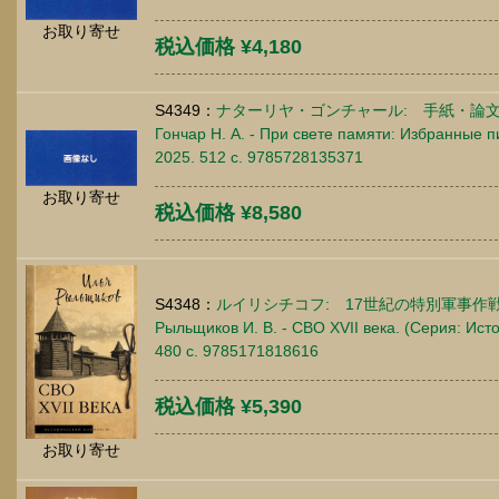
お取り寄せ
税込価格 ¥4,180
S4349：
ナターリヤ・ゴンチャール: 手紙・論
Гончар Н. А. - При свете памяти: Избранные п
2025. 512 c. 9785728135371
お取り寄せ
税込価格 ¥8,580
S4348：
ルイリシチコフ: 17世紀の特別軍事作
Рыльщиков И. В. - СВО XVII века. (Серия: Исто
480 c. 9785171818616
税込価格 ¥5,390
お取り寄せ