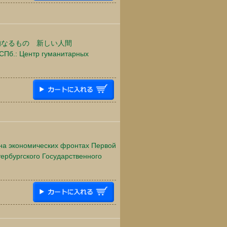
的なるもの 新しい人間
 СПб.: Центр гуманитарных
я на экономических фронтах Первой
ербургского Государственного