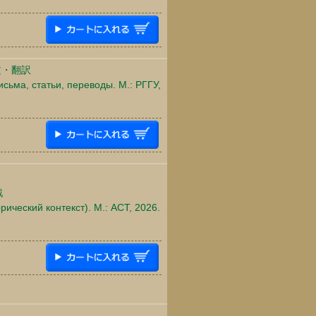
文・翻訳
исьма, статьи, переводы. М.: РГГУ,
戦
рический контекст). М.: АСТ, 2026.