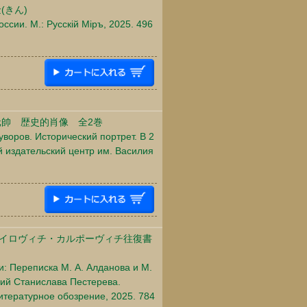
(きん)
оссии. М.: Русскiй Мiръ, 2025. 496
元帥 歴史的肖像 全2巻
уворов. Исторический портрет. В 2
й издательский центр им. Василия
イロヴィチ・カルポーヴィチ往復書
: Переписка М. А. Алданова и М.
рий Станислава Пестерева.
итературное обозрение, 2025. 784