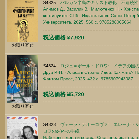
S4325：
バルカン半島のキリスト教化 不連続性
Алимов Д., Василик В., Милютенко Н. - Христ
континуитет. СПб.: Издательство Санкт-Петер
Университета, 2025. 560 c. 9785288065064
税込価格 ¥7,920
お取り寄せ
S4324：
ロジェ＝ポール・ドロワ: イデアの国
Друа Р.-П. - Алиса в Стране Идей. Как жить? П
Фантом Пресс, 2025. 432 c. 9785907943087
税込価格 ¥5,720
お取り寄せ
S4323：
ヴェーラ・ナボーコヴァ: エレーナ・
コフの妹)への手紙
Набоковы: жена и сестра. Сост.,предисл.,подго