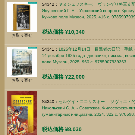
S4342：
ヤヌシェフスキー: ヴランゲリ将軍支
Янушевский Г. Е. - Украинский вопрос в Крыму
Кучково поле Музеон, 2025. 416 c. 978590793
税込価格 ¥10,340
お取り寄せ
S4341：
1825年12月14日 目撃者の日記・手紙
14 декабря 1825 года: дневники, письма, вос
поле Музеон, 2025. 960 c. 9785907939363
税込価格 ¥22,000
お取り寄せ
S4340：
セルゲイ・ニコリスキー: ソヴィエト
Никольский С. А. - Советское. Философско-ли
гуманитарных инициатив, 2024. 322 c. 97859
税込価格 ¥8,030