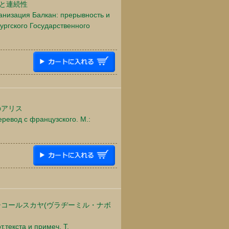
と連続性
ианизация Балкан: прерывность и
бургского Государственного
のアリス
еревод с французского. М.:
シコールスカヤ(ヴラヂーミル・ナボ
т.текста и примеч. Т.