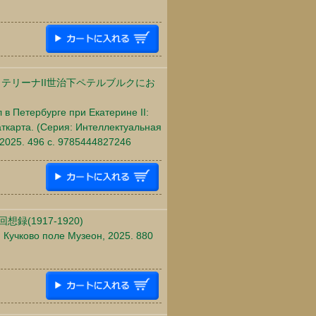
テリーナII世治下ペテルブルクにお
 в Петербурге при Екатерине II:
ткарта. (Серия: Интеллектуальная
 2025. 496 c. 9785444827246
想録(1917-1920)
: Кучково поле Музеон, 2025. 880