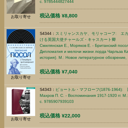
c. 9785444827444
税込価格 ¥8,800
お取り寄せ
S4344：
スミリャンスカヤ、モリャコーフ: エカ
ける英国大使チャールズ・キャスカート卿
Смилянская Е., Моряков Е. - Британский посол
Дипломатия и мелочи жизни лорда Чарльза Ка
история). М.: Новое литературное обозрение,
税込価格 ¥7,040
お取り寄せ
S4343：
ピョートル・マフローフ(1876-1964): 回
Махров П. С. - Воспоминания 1917-1920 гг. М.
c. 9785907939103
税込価格 ¥22,000
お取り寄せ