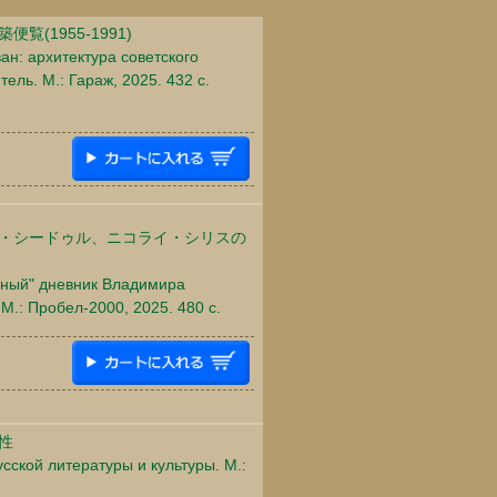
(1955-1991)
ан: архитектура советского
ль. М.: Гараж, 2025. 432 c.
・シードゥル、ニコライ・シリスの
нный" дневник Владимира
.: Пробел-2000, 2025. 480 c.
性
сской литературы и культуры. М.: