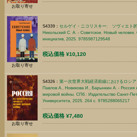
お取り寄せ
S4339：
セルゲイ・ニコリスキー: ソヴィエト
Никольский С. А. - Советское. Новый человек.
инициатив, 2025. 9785987129548
税込価格 ¥10,120
お取り寄せ
S4326：
第一次世界大戦経済前線におけるロシア
Павлов А., Новикова И., Барынкин А. - Росси
мировой войны. СПб.: Издательство Санкт-Пет
Университета, 2025. 264 c. 9785288065217
税込価格 ¥7,480
お取り寄せ