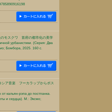
 9785890916198
法のモスクワ 首府の都市化の美学
личной урбанистики. (Серия: Два
мо; Бомбора, 2025. 160 c.
代ロシア音楽 フーカラップからポス
х от кальян-рэпа до постпанка.
ты и сердца). М.: Эксмо;