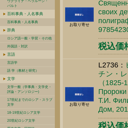
ウクライナ・ベラルーシ・
Священн
バルト
своих де
百科事典・人名事典
полиграф
百科事典・人名事典
お取り寄せ
9785423
辞典
ロシア語一般・学習・その他
税込価格 
外国語・対訳
言語
言語学
L2736：
語 学（教材と研究）
チン・レ
文学
（1825-
文学一般（学事典・文学史・
Пророки 
評論・アンソロジー)
Т.И. Фил
17世紀までのロシア・スラブ
お取り寄せ
文学
Дом, 201
18-19世紀ロシア文学
20世紀ロシア文学
税込価格 