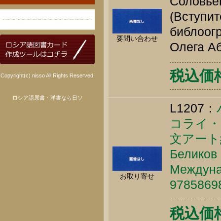
Соловьёв
(Вступит
библоогр
要問い合わせ
Олега Аб
税込価格 
Copyright(c) nisso All Rights Reserved.
ロシア語原書・洋書なら日ソ
L1207：
コライ・
文アート
Беликов 
Междунар
お取り寄せ
9785869
税込価格 