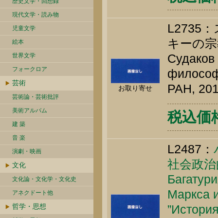
歴史文学・回想録
現代文学・読み物
L273
児童文学
キーの宗
絵本
Судаков 
世界文学
フォークロア
философ
芸術
РАН, 201
お取り寄せ
芸術論・芸術批評
美術アルバム
税込価格 
建 築
音 楽
L2487：
演劇・映画
社会政治
文化
Багатури
文化論・文化学・文化史
Маркса и
アネクドート他
哲学・思想
”История