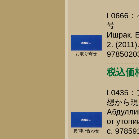
L066
号
Ишрак. 
2. (2011
9785020
お取り寄せ
税込価
L043
想から現
Абдуллин
от утопи
c. 9785
要問い合わせ