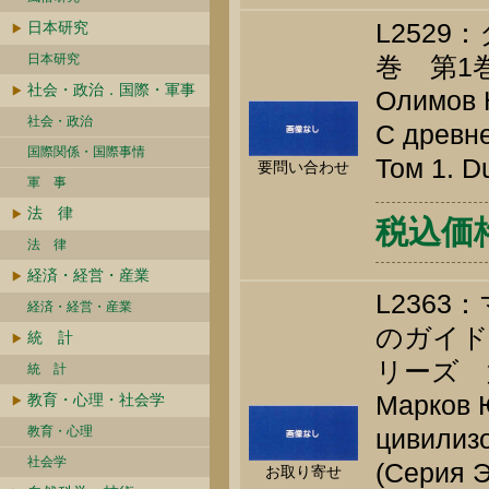
L252
日本研究
日本研究
巻 第1
社会・政治．国際・軍事
Олимов К
社会・政治
С древне
国際関係・国際事情
Том 1. D
要問い合わせ
軍 事
法 律
税込価格 
法 律
経済・経営・産業
L236
経済・経営・産業
のガイド
統 計
リーズ 
統 計
Марков Ю
教育・心理・社会学
教育・心理
цивилиз
社会学
(Серия Э
お取り寄せ