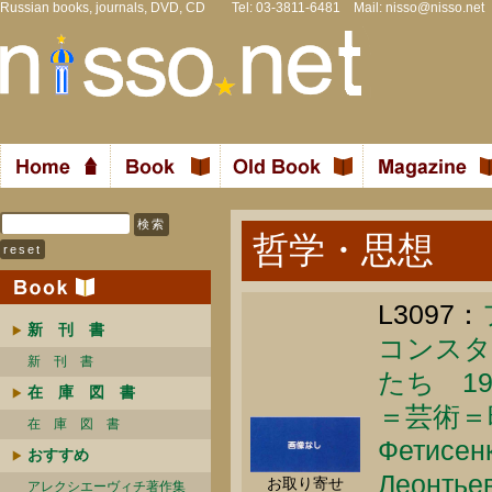
Russian books, journals, DVD, CD Tel: 03-3811-6481 Mail:
nisso@nisso.net
哲学・思想
L3097：
新 刊 書
コンスタ
新 刊 書
たち 1
在 庫 図 書
＝芸術＝
在 庫 図 書
Фетисенк
おすすめ
Леонтьев
お取り寄せ
アレクシエーヴィチ著作集