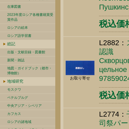
Пушкинск
在庫図書
2023年度ロシア各種書籍賞受
賞作品
税込価格 
ロシアの絵本
ロシア語学習書
L2882：
総記
認識
出版・文献目録・図書館
Скворцов
新聞・雑誌
цельное 
地図・ガイドブック（都市・
博物館）
9785902
お取り寄せ
地域研究
モスクワ
税込価格 
ペテルブルグ
中央アジア・シベリア
L2774：
カフカス
司祭パー
ロシアの諸地域