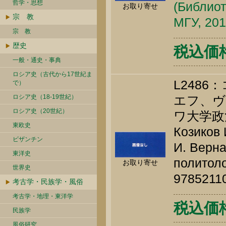
哲学・思想
(Библиот
お取り寄せ
宗 教
МГУ, 201
宗 教
歴史
税込価格 
一般・通史・事典
ロシア史（古代から17世紀ま
L248
で）
ロシア史（18-19世紀）
エフ、ヴ
ロシア史（20世紀）
ワ大学政
東欧史
Козиков 
ビザンチン
И. Верна
東洋史
политоло
お取り寄せ
世界史
9785211
考古学・民族学・風俗
考古学・地理・東洋学
税込価格 
民族学
風俗研究