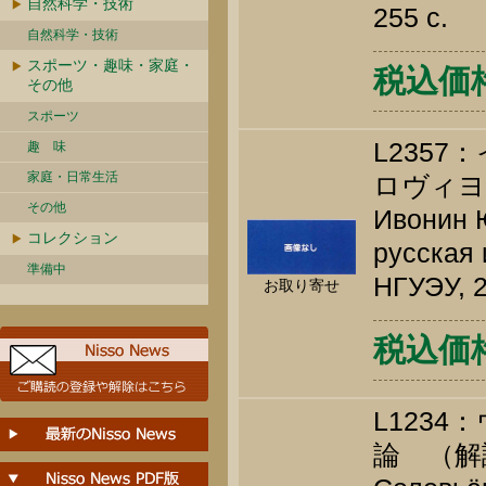
自然科学・技術
255 c.
自然科学・技術
スポーツ・趣味・家庭・
税込価格 
その他
スポーツ
L235
趣 味
家庭・日常生活
ロヴィヨ
その他
Ивонин Ю
コレクション
русская 
準備中
НГУЭУ, 2
お取り寄せ
税込価格 
L123
論 （解