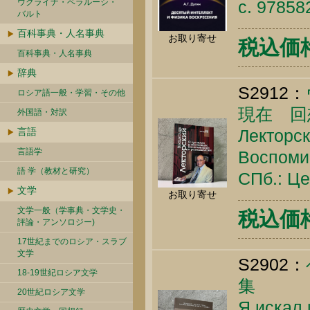
ウクライナ・ベラルーシ・
c. 9785
バルト
百科事典・人名事典
お取り寄せ
税込価格 
百科事典・人名事典
辞典
S2912：
ロシア語一般・学習・その他
現在 回
外国語・対訳
言語
Лекторск
言語学
Воспоми
語 学（教材と研究）
СПб.: Це
文学
お取り寄せ
文学一般（学事典・文学史・
税込価格 
評論・アンソロジー)
17世紀までのロシア・スラブ
文学
S2902：
18-19世紀ロシア文学
集
20世紀ロシア文学
Я искал