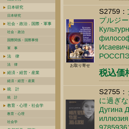
日本研究
S2759：
日本研究
プルジー
社会・政治．国際・軍事
Культурн
社会・政治
философ
国際関係・国際事情
Исаевича
軍 事
РОССПЭН
法 律
法 律
お取り寄せ
税込価格 
経済・経営・産業
経済・経営・産業
統 計
S2755：
統 計
に過ぎな
教育・心理・社会学
Дугина Д
教育・心理
иллюзия.
社会学
9785936