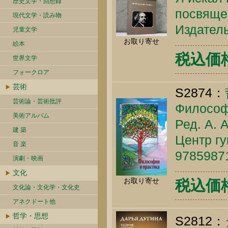
歴史文学・回想録
посвящен
現代文学・読み物
Издатель
児童文学
お取り寄せ
絵本
税込価格 
世界文学
フォークロア
芸術
S2874：
芸術論・芸術批評
Философи
美術アルバム
Ред. А. 
建 築
Центр гу
音 楽
9785987
演劇・映画
文化
お取り寄せ
税込価格 
文化論・文化学・文化史
アネクドート他
哲学・思想
S2812：