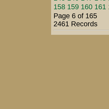
158
159
160
161
Page 6 of 165
2461 Records