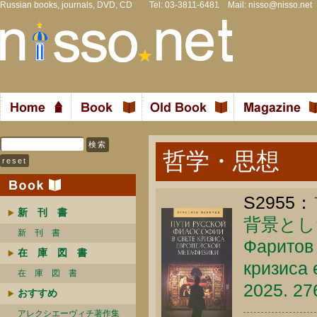
Russian books, journals, DVD, CD Tel: 03-3811-6481 Mail:
nisso@nisso.net
哲学・思想
S2955：
新 刊 書
背景とし
新 刊 書
Фаритов 
在 庫 図 書
кризиса 
在 庫 図 書
2025. 27
おすすめ
アレクシエーヴィチ著作集