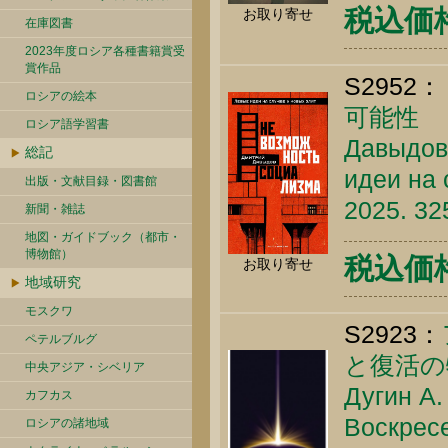
税込価格 
お取り寄せ
在庫図書
2023年度ロシア各種書籍賞受
賞作品
S2952：
ロシアの絵本
可能性
ロシア語学習書
Давыдов
総記
идеи на 
出版・文献目録・図書館
2025. 32
新聞・雑誌
地図・ガイドブック（都市・
博物館）
税込価格 
お取り寄せ
地域研究
モスクワ
S2923：
ペテルブルグ
と復活の
中央アジア・シベリア
Дугин А.
カフカス
Воскресе
ロシアの諸地域