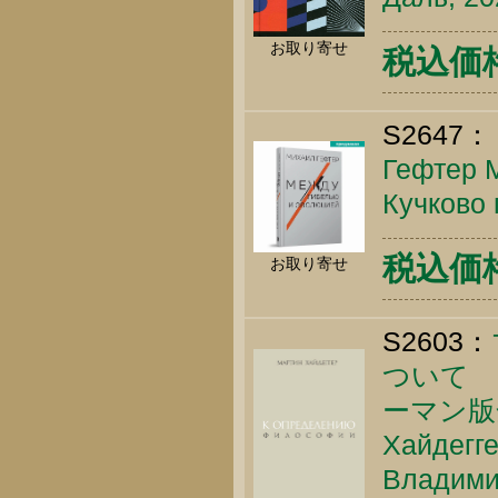
お取り寄せ
税込価格 
S2647：
Гефтер М
Кучково 
税込価格 
お取り寄せ
S2603：
ついて 
ーマン版全
Хайдегге
Владимир