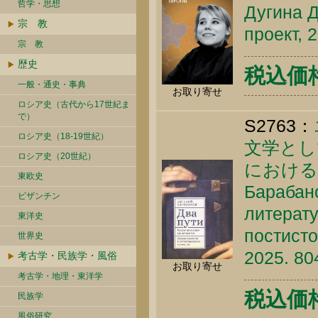
哲学・思想
Дугина Д
宗 教
проект, 
宗 教
歴史
税込価格 
一般・通史・事典
お取り寄せ
ロシア史（古代から17世紀ま
で）
S2763：
ロシア史（18-19世紀）
文学とし
ロシア史（20世紀）
における
東欧史
Барабано
ビザンチン
литерату
東洋史
постисто
世界史
2025. 80
考古学・民族学・風俗
お取り寄せ
考古学・地理・東洋学
税込価格 
民族学
風俗研究