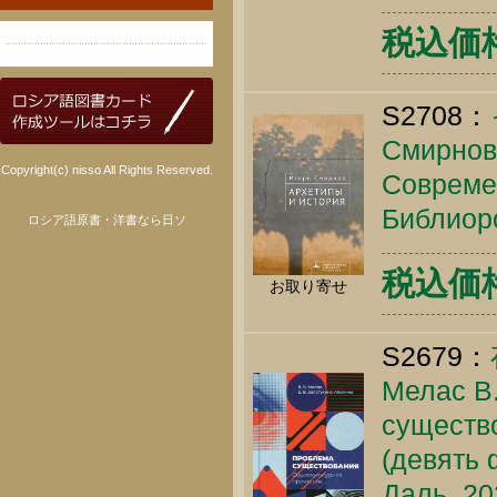
税込価格 
S2708：
Смирнов 
Copyright(c) nisso All Rights Reserved.
Современ
Библиоро
ロシア語原書・洋書なら日ソ
税込価格 
お取り寄せ
S2679：
Мелас В.
существ
(девять 
Даль, 20