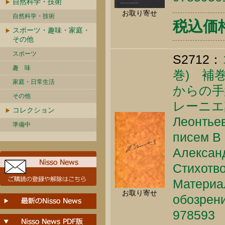
自然科学・技術
お取り寄せ
自然科学・技術
税込価格 
スポーツ・趣味・家庭・
その他
スポーツ
S2712：
趣 味
巻) 補
家庭・日常生活
からの手
その他
レーニエ
コレクション
Леонтьев
準備中
писем В 
Александ
Стихотво
Материа
お取り寄せ
обозрени
978593