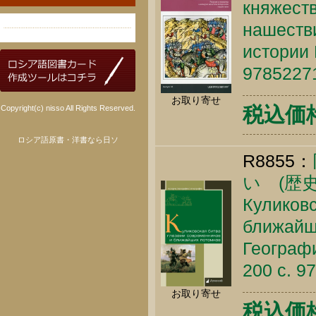
княжеств
нашеств
истории 
9785227
お取り寄せ
税込価格 
Copyright(c) nisso All Rights Reserved.
ロシア語原書・洋書なら日ソ
R8855：
い (歴
Куликовс
ближайши
Географи
200 c. 9
お取り寄せ
税込価格 