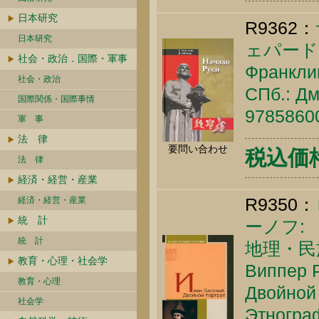
日本研究
R9362：
日本研究
ェパード:
社会・政治．国際・軍事
Франклин
社会・政治
СПб.: Дм
国際関係・国際事情
9785860
軍 事
法 律
要問い合わせ
税込価格 
法 律
経済・経営・産業
R9350：
経済・経営・産業
統 計
ーノフ:
統 計
地理・民
教育・心理・社会学
Виппер Р
教育・心理
Двойной 
社会学
Этнограф