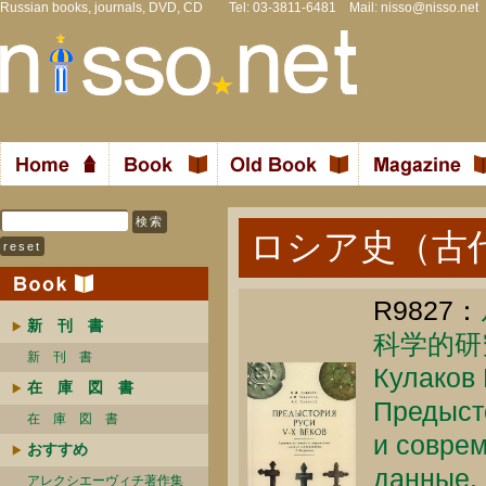
Russian books, journals, DVD, CD Tel: 03-3811-6481 Mail:
nisso@nisso.net
ロシア史（古
R9827：
新 刊 書
科学的研
新 刊 書
Кулаков 
在 庫 図 書
Предысто
在 庫 図 書
и совре
おすすめ
данные. 
アレクシエーヴィチ著作集