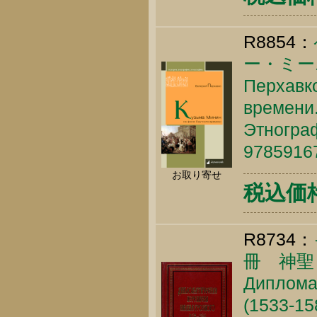
R8854：
ー・ミー
Перхавко
времени.
Этнограф
9785916
お取り寄せ
税込価格 
R8734：
冊 神聖
Диплома
(1533-15