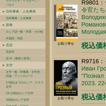
ウクライナ・ベラルーシ・
R9801：
バルト
令官たち
百科事典・人名事典
Володихи
百科事典・人名事典
Романовы
辞典
Молодая 
ロシア語一般・学習・その他
外国語・対訳
税込価格 
お取り寄せ
言語
言語学
語 学（教材と研究）
R9716：
文学
Иван Гро
文学一般（学事典・文学史・
"Познал 
評論・アンソロジー)
2023. 22
17世紀までのロシア・スラブ
文学
18-19世紀ロシア文学
税込価格 
お取り寄せ
20世紀ロシア文学