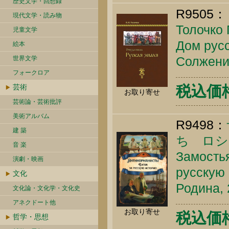
歴史文学・回想録
R9505：
現代文学・読み物
Толочко 
児童文学
Дом русс
絵本
Солжениц
世界文学
フォークロア
芸術
税込価格 
お取り寄せ
芸術論・芸術批評
美術アルバム
R9498：
建 築
ち ロシ
音 楽
Замостья
演劇・映画
русскую 
文化
Родина, 
文化論・文化学・文化史
アネクドート他
お取り寄せ
税込価格 
哲学・思想