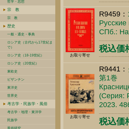
哲学・思想
宗 教
R9459：
宗 教
Русские 
歴史
СПб.: На
一般・通史・事典
ロシア史（古代から17世紀ま
税込価格 
で）
お取り寄せ
ロシア史（18-19世紀）
ロシア史（20世紀）
R9441：
東欧史
第1巻
ビザンチン
Красницк
東洋史
(Серия: 
世界史
2023. 48
考古学・民族学・風俗
考古学・地理・東洋学
お取り寄せ
税込価格 
民族学
風俗研究