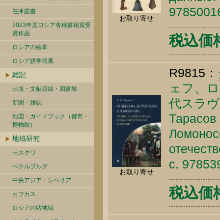
9785001
在庫図書
お取り寄せ
2023年度ロシア各種書籍賞受
賞作品
税込価格 
ロシアの絵本
ロシア語学習書
R9815：
総記
ェフ、ロ
出版・文献目録・図書館
代スラヴ
新聞・雑誌
Тарасов 
地図・ガイドブック（都市・
博物館）
Ломонос
地域研究
отечеств
モスクワ
c. 9785
ペテルブルグ
お取り寄せ
中央アジア・シベリア
税込価格 
カフカス
ロシアの諸地域