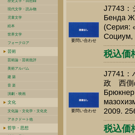
歴史文学・回想録
J774
現代文学・読み物
Бенда Ж.
児童文学
(Серия: 
絵本
Социум, 
世界文学
要問い合わせ
フォークロア
芸術
税込価格 
芸術論・芸術批評
美術アルバム
J774
建 築
政 西側
音 楽
Брюкнер 
演劇・映画
мазохизм
文化
2009. 25
要問い合わせ
文化論・文化学・文化史
アネクドート他
税込価格 
哲学・思想