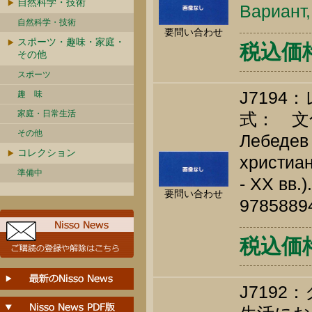
自然科学・技術
Вариант,
自然科学・技術
要問い合わせ
スポーツ・趣味・家庭・
税込価格 
その他
スポーツ
J719
趣 味
家庭・日常生活
式： 文
その他
Лебедев 
コレクション
христиан
準備中
- XX вв.)
要問い合わせ
9785889
税込価格 
J719