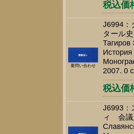
税込価格 
J699
タール
Тагиров 
История 
Монограф
要問い合わせ
2007. 0 
税込価格 
J699
ィ 会議
Славянск