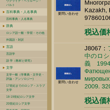
ウクライナ・ベラルーシ・
Многогра
バルト
Kazakh, 
百科事典・人名事典
要問い合わせ
9786010
百科事典・人名事典
辞典
税込価格 
ロシア語一般・学習・その他
外国語・対訳
言語
J8067：
言語学
中のロシ
語 学（教材と研究）
義 199
文学
Фатющенк
文学一般（学事典・文学史・
мировых 
評論・アンソロジー)
要問い合わせ
2009. 32
17世紀までのロシア・スラブ
文学
18-19世紀ロシア文学
税込価格 
20世紀ロシア文学