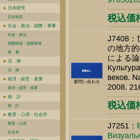
日本研究
税込価格 
日本研究
社会・政治．国際・軍事
社会・政治
J740
国際関係・国際事情
の地方的
軍 事
による論
法 律
Культура
法 律
веков. Na
経済・経営・産業
要問い合わせ
2008. 21
経済・経営・産業
統 計
税込価格 
統 計
教育・心理・社会学
教育・心理
J7251：
社会学
Визуальн