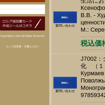
生活にお
Ксенофон
В.В. - Х
ценности
要問い合わせ
М.: Сере
Copyright(c) nisso All Rights Reserved.
税込価格 
ロシア語原書・洋書なら日ソ
J700
化 （１
Курмаев 
Поволжья
Монограф
要問い合わせ
9785934