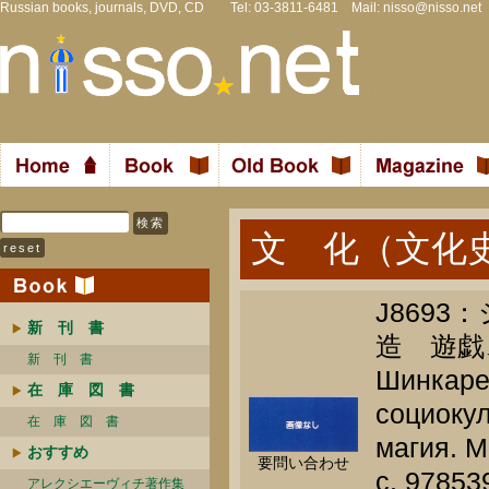
Russian books, journals, DVD, CD Tel: 03-3811-6481 Mail:
nisso@nisso.net
文 化（文化
J869
新 刊 書
造 遊戯
新 刊 書
Шинкарен
在 庫 図 書
социокул
在 庫 図 書
магия. 
おすすめ
要問い合わせ
c. 9785
アレクシエーヴィチ著作集