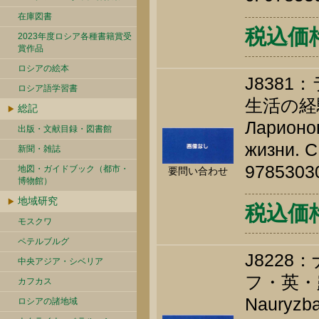
在庫図書
税込価格 
2023年度ロシア各種書籍賞受
賞作品
ロシアの絵本
J838
ロシア語学習書
生活の経
総記
Ларионов
出版・文献目録・図書館
жизни. С
新聞・雑誌
9785303
地図・ガイドブック（都市・
要問い合わせ
博物館）
地域研究
税込価格 
モスクワ
ペテルブルグ
J822
中央アジア・シベリア
フ・英・
カフカス
Nauryzba
ロシアの諸地域