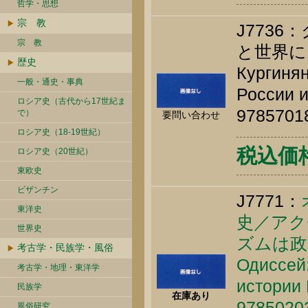
哲学・思想
宗 教
J773
宗 教
と世界に
歴史
Кургинян
一般・通史・事典
России и
ロシア史（古代から17世紀ま
9785701
で）
要問い合わせ
ロシア史（18-19世紀）
税込価格 
ロシア史（20世紀）
東欧史
ビザンチン
J7771：
東洋史
史／アク
世界史
ズムは政
考古学・民族学・風俗
Одиссей:
考古学・地理・東洋学
истории 
民族学
在庫あり
9785020
風俗研究