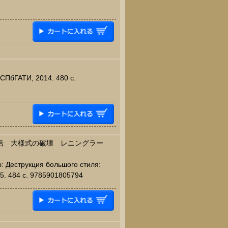
 СПбГАТИ, 2014. 480 c.
生活 大様式の破壊 レニングラー
ы: Деструкция большого стиля:
15. 484 c. 9785901805794