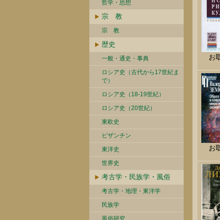
哲学・思想
宗 教
宗 教
歴史
お
一般・通史・事典
ロシア史（古代から17世紀ま
で）
ロシア史（18-19世紀）
ロシア史（20世紀）
東欧史
ビザンチン
お
東洋史
世界史
考古学・民族学・風俗
考古学・地理・東洋学
民族学
風俗研究