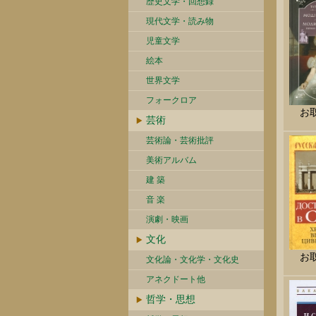
歴史文学・回想録
現代文学・読み物
児童文学
絵本
世界文学
フォークロア
お
芸術
芸術論・芸術批評
美術アルバム
建 築
音 楽
演劇・映画
文化
お
文化論・文化学・文化史
アネクドート他
哲学・思想