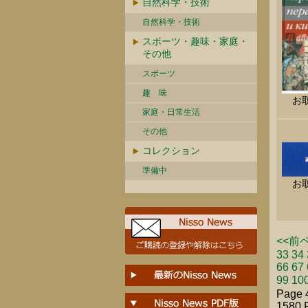
自然科学・技術
自然科学・技術
スポーツ・趣味・家庭・
その他
スポーツ
趣 味
お
家庭・日常生活
その他
コレクション
準備中
お
<<前
33
34
66
67
99
10
Page 
1580 