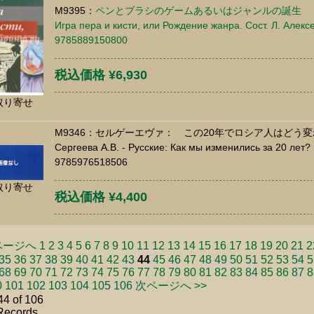
M9395：
ペンとブラシのゲームあるいはジャンルの誕生
Игра пера и кисти, или Рождение жанра. Сост. Л. Алексе
9785889150800
税込価格 ¥6,930
取り寄せ
M9346：セルゲーエヴァ： この20年でロシア人はどう変わっ
Сергеева А.В. - Русские: Как мы изменились за 20 лет? 
9785976518506
取り寄せ
税込価格 ¥4,400
ページへ
1
2
3
4
5
6
7
8
9
10
11
12
13
14
15
16
17
18
19
20
21
2
35
36
37
38
39
40
41
42
43
44
45
46
47
48
49
50
51
52
53
54
5
68
69
70
71
72
73
74
75
76
77
78
79
80
81
82
83
84
85
86
87
8
0
101
102
103
104
105
106
次ページへ >>
44 of 106
Records