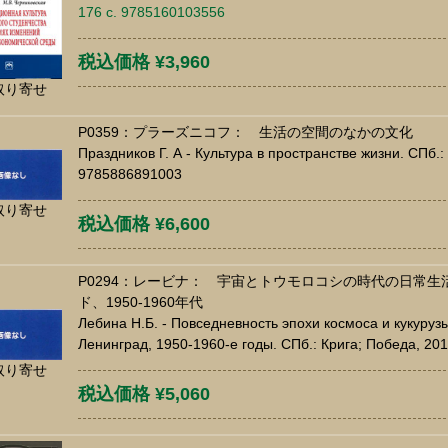
176 c. 9785160103556
税込価格 ¥3,960
取り寄せ
P0359：プラーズニコフ： 生活の空間のなかの文化
Праздников Г. А - Культура в пространстве жизни. СПб.:
9785886891003
取り寄せ
税込価格 ¥6,600
P0294：レービナ： 宇宙とトウモロコシの時代の日常
ド、1950-1960年代
Лебина Н.Б. - Повседневность эпохи космоса и кукуруз
Ленинград, 1950-1960-е годы. СПб.: Крига; Победа, 20
取り寄せ
税込価格 ¥5,060