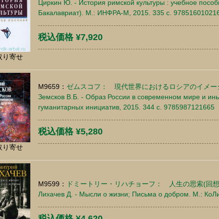
Циркин Ю. - История римской культуры : учебное посо
Бакалавриат). М.: ИНФРА-М, 2015. 335 c. 97851601021
税込価格 ¥7,920
取り寄せ
M9659：
ゼムスコフ： 現代世界におけるロシアのイメ
Земсков В.Б. - Образ России в современном мире и ин
гуманитарных инициатив, 2015. 344 c. 9785987121665
税込価格 ¥5,280
取り寄せ
M9599：
ドミートリー・リハチョーフ： 人生の思索(回想
Лихачев Д. - Мысли о жизни; Письма о добром. М.: КоЛ
税込価格 ¥4,620