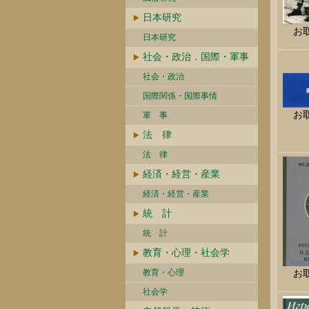
日本研究
お
日本研究
社会・政治．国際・軍事
社会・政治
国際関係・国際事情
お
軍 事
法 律
法 律
経済・経営・産業
経済・経営・産業
統 計
統 計
教育・心理・社会学
お
教育・心理
社会学