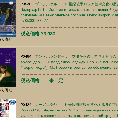
P0530：
ヴィデルケル： 19世紀後半ロシア芸術文化の歴
Видеркер В.В. - История и типология отечественной ху
половины XIX века: учебное пособие. Новосибирск: Изд
9785000236277
税込価格 ¥3,080
取り寄せ
P0484：
アン・ホランダー： 衣服から透けて見えるもの
Холландер Э. - Взгляд сквозь одежду. Пер. С английско
“Теория моды”). М.: Новое литературное обозрение, 20
税込価格： 未 定
取り寄せ
P0424：
レーズニク他： 社会経済環境が変化する条件下
Резник С.Д. , Черниковская М.В. - Организационная кул
условиях изменений социально-экономической среды: