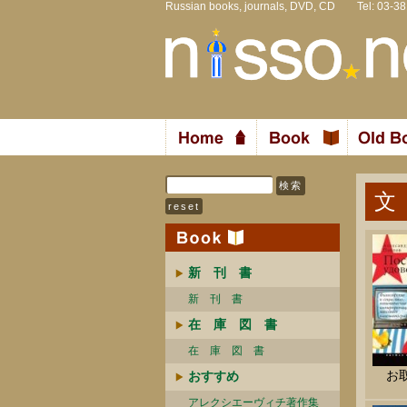
Russian books, journals, DVD, CD Tel: 03-3
文
新 刊 書
新 刊 書
在 庫 図 書
在 庫 図 書
お
おすすめ
アレクシエーヴィチ著作集