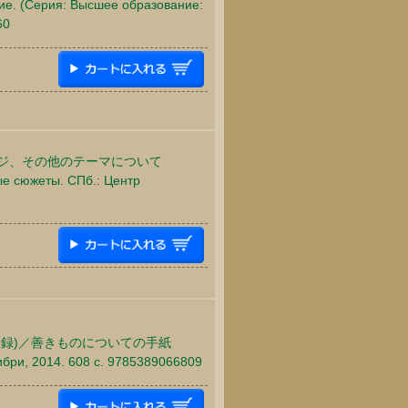
бие. (Серия: Высшее образование:
60
ージ、その他のテーマについて
ые сюжеты. СПб.: Центр
録)／善きものについての手紙
ибри, 2014. 608 c. 9785389066809