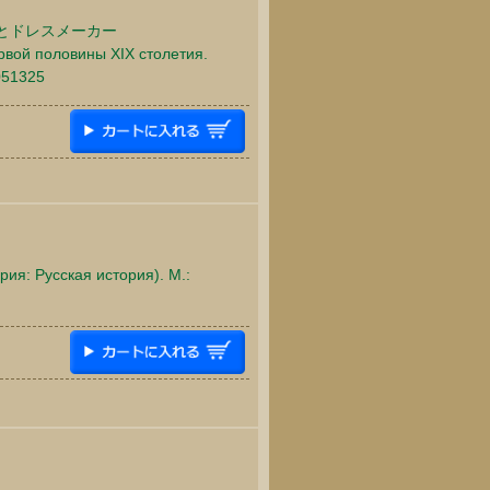
とドレスメーカー
рвой половины XIX столетия.
051325
ия: Русская история). М.: