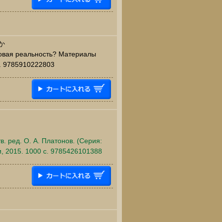
か
новая реальность? Материалы
c. 9785910222803
тв. ред. О. А. Платонов. (Серия:
и, 2015. 1000 c. 9785426101388