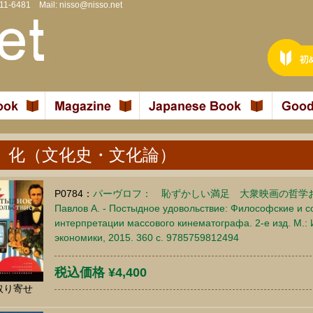
811-6481 Mail:
nisso@nisso.net
 化（文化史・文化論）
P0784：
パーヴロフ： 恥ずかしい満足 大衆映画の哲学
Павлов А. - Постыдное удовольствие: Философские и 
интерпретации массового кинематографа. 2-е изд. М.
экономики, 2015. 360 c. 9785759812494
税込価格 ¥4,400
取り寄せ