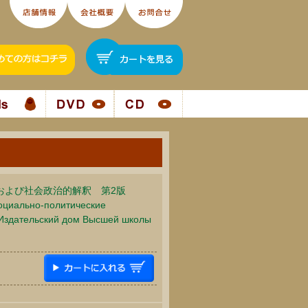
および社会政治的解釈 第2版
социально-политические
: Издательский дом Высшей школы