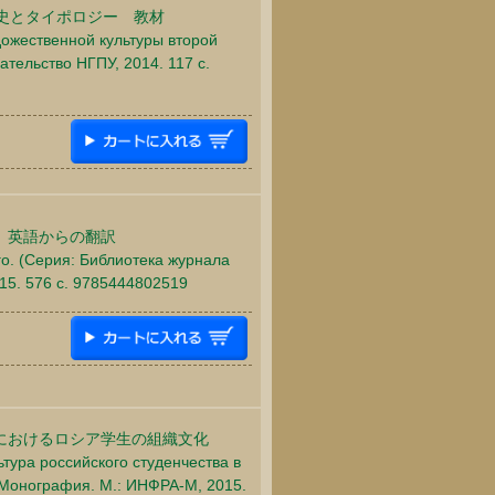
史とタイポロジー 教材
дожественной культуры второй
ательство НГПУ, 2014. 117 c.
 英語からの翻訳
го. (Серия: Библиотека журнала
15. 576 c. 9785444802519
におけるロシア学生の組織文化
ьтура российского студенчества в
 Монография. М.: ИНФРА-М, 2015.