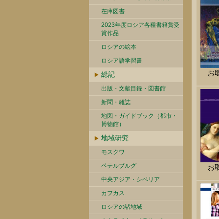
在庫図書
2023年度ロシア各種書籍賞受
賞作品
ロシアの絵本
ロシア語学習書
お
総記
出版・文献目録・図書館
新聞・雑誌
地図・ガイドブック（都市・
博物館）
地域研究
モスクワ
ペテルブルグ
お
中央アジア・シベリア
カフカス
ロシアの諸地域