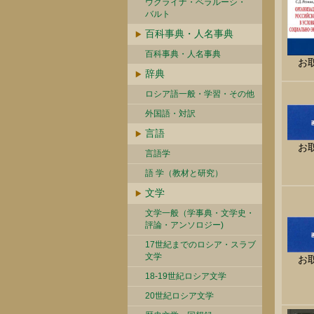
ウクライナ・ベラルーシ・
バルト
百科事典・人名事典
百科事典・人名事典
お
辞典
ロシア語一般・学習・その他
外国語・対訳
言語
お
言語学
語 学（教材と研究）
文学
文学一般（学事典・文学史・
評論・アンソロジー)
17世紀までのロシア・スラブ
文学
お
18-19世紀ロシア文学
20世紀ロシア文学