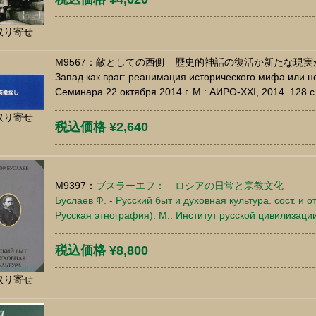
取り寄せ
M9567：敵としての西側 歴史的神話の復活か新たな現実
Запад как враг: реанимация исторического мифа или 
Семинара 22 октября 2014 г. М.: АИРО-XXI, 2014. 128 
取り寄せ
税込価格 ¥2,640
M9397：
ブスラーエフ： ロシアの日常と宗教文化
Буслаев Ф. - Русский быт и духовная культура. сост. и о
Русская этнография). М.: Институт русской цивилизаци
税込価格 ¥8,800
取り寄せ