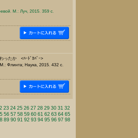
евой. М.: Луч, 2015. 359 c.
たか <ﾊｰﾄﾞｶﾊﾞｰ>
М.: Флинта; Наука, 2015. 432 c.
2
23
24
25
26
27
28
29
30
31
32
5
56
57
58
59
60
61
62
63
64
65
8
89
90
91
92
93
94
95
96
97
98