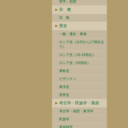
哲学・思想
宗 教
宗 教
歴史
一般・通史・事典
ロシア史（古代から17世紀ま
で）
ロシア史（18-19世紀）
ロシア史（20世紀）
東欧史
ビザンチン
東洋史
世界史
考古学・民族学・風俗
考古学・地理・東洋学
民族学
風俗研究