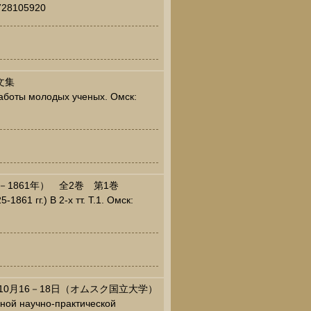
5728105920
文集
аботы молодых ученых. Омск:
－1861年） 全2巻 第1巻
1861 гг.) В 2-х тт. Т.1. Омск:
10月16－18日（オムスク国立大学）
ной научно-практической