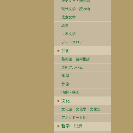
歴史文学・回想録
現代文学・読み物
児童文学
絵本
世界文学
フォークロア
芸術
芸術論・芸術批評
美術アルバム
建 築
音 楽
演劇・映画
文化
文化論・文化学・文化史
アネクドート他
哲学・思想