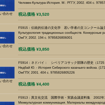
Человек-Культура-История. М.: РГГУ, 2002. 404 c. 978
い合わせ
税込価格 ¥3,520
F5915：伝統的伝達の文化学 若い学者の文コンクール論
Культурология традиционных сообществ. Конкурсные р
ОмГУ, 2002. 194 c. 9785826806001
い合わせ
税込価格 ¥3,850
F5914：ネドバイ： シベリアコサック部隊の歴史（1725
Недбай Ю. - История Сибирского казачьего войска. (1725-
ОмГПУ, 2001. 404 c. 9785826805226
い合わせ
税込価格 ¥4,400
F5913：異文化交流 国際学術・実践会議資料集 2002年
Межкультурная коммуникация. Материалы международ