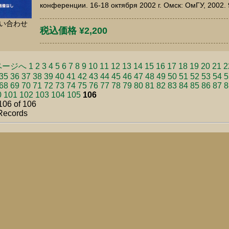
конференции. 16-18 октября 2002 г. Омск: ОмГУ, 2002.
い合わせ
税込価格 ¥2,200
ページへ
1
2
3
4
5
6
7
8
9
10
11
12
13
14
15
16
17
18
19
20
21
2
35
36
37
38
39
40
41
42
43
44
45
46
47
48
49
50
51
52
53
54
5
68
69
70
71
72
73
74
75
76
77
78
79
80
81
82
83
84
85
86
87
8
0
101
102
103
104
105
106
106 of 106
Records