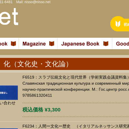
811-6481 Mail:
nisso@nisso.net
 化（文化史・文化論）
F6519：スラブ伝統文化と現代世界（学術実践会議資料集
Славянская традиционная культура и современный мир
научно-практической конференции. М.: Гос.центр росс.
9785861320411
い合わせ
税込価格 ¥3,300
F6234：人間ー文化ー歴史 （イタリアルネッサンス研究家