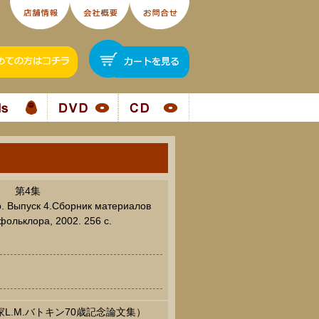
） 第4集
. Выпуск 4.Сборник материалов
фольклора, 2002. 256 c.
L.M.バトキン70歳記念論文集）