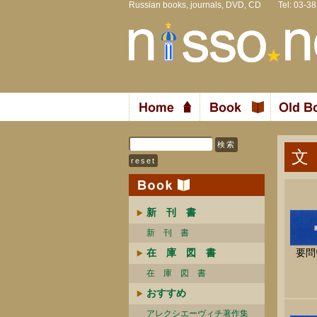
Russian books, journals, DVD, CD Tel: 03-3
文
新 刊 書
新 刊 書
在 庫 図 書
要問
在 庫 図 書
おすすめ
アレクシエーヴィチ著作集