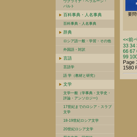
ウクライナ・ベラルーシ・
バルト
要問
百科事典・人名事典
百科事典・人名事典
辞典
<<前
ロシア語一般・学習・その他
33
34
外国語・対訳
66
67
99
10
言語
Page 
言語学
1580 
語 学（教材と研究）
文学
文学一般（学事典・文学史・
評論・アンソロジー)
17世紀までのロシア・スラブ
文学
18-19世紀ロシア文学
20世紀ロシア文学